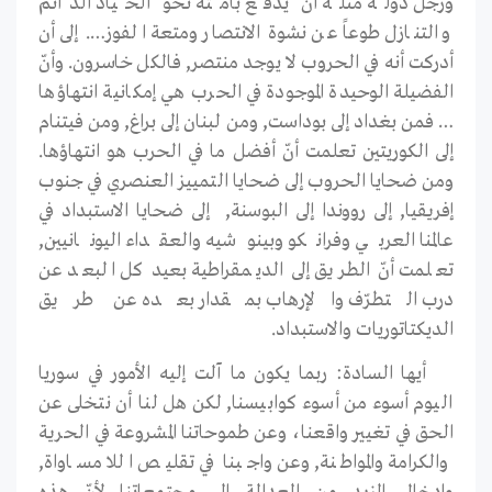
ورجل دولة مثله أن يدفع بأمته نحو الحياد الدائم
والتنازل طوعاً عن نشوة الانتصار ومتعة الفوز…. إلى أن
أدركت أنه في الحروب لا يوجد منتصر, فالكل خاسرون. وأنّ
الفضيلة الوحيدة الموجودة في الحرب هي إمكانية انتهاؤها
… فمن بغداد إلى بوداست, ومن لبنان إلى براغ, ومن فيتنام
إلى الكوريتين تعلمت أنّ أفضل ما في الحرب هو انتهاؤها.
ومن ضحايا الحروب إلى ضحايا التمييز العنصري في جنوب
إفريقيا, إلى رووندا إلى البوسنة,
إلى ضحايا الاستبداد في
عالمنا العربي وفرانكو وبينوشيه والعقداء اليونانيين,
تعلمت أنّ الطريق إلى الديمقراطية بعيد كل البعد عن
درب التطرّف والإرهاب بمقدار بعده عن طريق
الديكتاتوريات والاستبداد.
أيها السادة: ربما يكون ما آلت إليه الأمور في سوريا
اليوم أسوء من أسوء كوابيسنا, لكن هل لنا أن نتخلى عن
الحق في تغيير واقعنا، وعن طموحاتنا المشروعة في الحرية
والكرامة والمواطنة, وعن واجبنا في تقليص اللا مساواة,