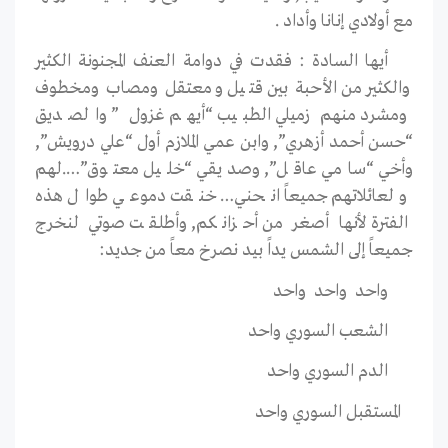
مع أولادي إنانا وأداد .
أيها السادة : فقدت في دوامة العنف المجنونة الكثير
والكثير من الأحبة بين قتيل ومعتقل ومصاب ومخطوف
ومشرد منهم زميلي الطبيب “أيهم غزول ” والصديق
“حسن أحمد أزهري”, وابن عمي الملازم أول “علي درويش”,
وأخي “سامي عاقل”, وصديقي “خليل معتوق”….لهم
ولعائلاتهم جميعاً انحني… خنقت دموعي طوال هذه
الفترة لأنها أصغر من أحزانكم, وأطلقت صوتي لنخرج
جميعاً إلى الشمس يداً بيد نصرخ معاً من جديد:
واحد
واحد
واحد
الشعب السوري واحد
الدم السوري واحد
المستقبل السوري واحد