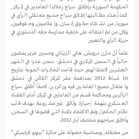
الحكومة السورية بإطلاق سراح زملائنا العاملين في المركز,
كما نُجدّد مطالبتها إطلاق سراح جميع معتقلي الرأي في
سوريا, من نشطاء حقوق إنسان, وإعلاميين, وحقوقيين,
وكل من تمّ اعتقاله على خلفية ممارسة حقه الدستوري في
حريّة الرأي والتعبير.
علماً أنّ مازن درويش, هاني الزيتاني وحسين غرير يمضون
حالياً في السجن المركزي في دمشق- سجن عدرا في الشهر
العشرين لاعتقالهم, حيث قامت المخابرات الجوية بتاريخ
16 شباط 2012 بمداهمة مقر المركز الكائن في دمشق
واعتقال جميع العاملين فيه وزائرين. لاحقاً أُطلق سراح
الزائرين ومحاكمة قسم من العاملين في المركز أمام القضاء
العسكري بتهمة (حيازة وثائق غير مشروعة بهدف قلب
نظام الحكم), وتمّ الاكتفاء بالمدة التي قضوها في السجن,
وأطلق سراحهم منتصف أيار 2012.
من معتقله, وبمناسبة حصوله على جائزة “برونو كرايسكي”