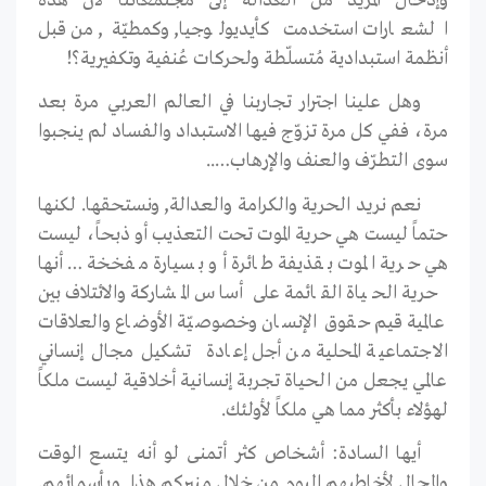
وإدخال المزيد من العدالة إلى مجتمعاتنا لأنّ هذه
الشعارات استخدمت كأيديولوجيا, وكمطيّة, من قبل
أنظمة استبدادية مُتسلّطة ولحركات عُنفية وتكفيرية؟!
وهل علينا اجترار تجاربنا في العالم العربي مرة بعد
مرة، ففي كل مرة تزوّج فيها الاستبداد والفساد لم ينجبوا
سوى التطرّف والعنف والإرهاب…..
نعم نريد الحرية والكرامة والعدالة, ونستحقها. لكنها
حتماً ليست هي حرية الموت تحت التعذيب أو ذبحاً، ليست
هي حرية الموت بقذيفة طائرة أو بسيارة مفخخة …أنها
حرية الحياة القائمة على أساس المشاركة والائتلاف بين
عالمية قيم حقوق الإنسان وخصوصيّة الأوضاع والعلاقات
الاجتماعية المحلية من أجل إعادة
تشكيل مجال إنساني
عالمي يجعل من الحياة تجربة إنسانية أخلاقية ليست ملكاً
لهؤلاء بأكثر مما هي ملكاً لأولئك.
أيها السادة: أشخاص كثر أتمنى لو أنه يتسع الوقت
والمجال لأخاطبهم اليوم من خلال منبركم هذا, وبأسمائهم.