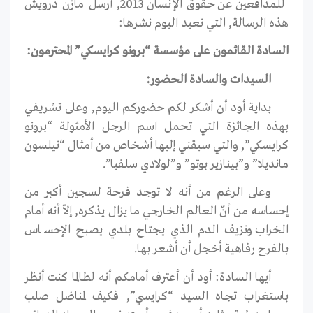
للمدافعين عن حقوق الإنسان 2013, أرسل مازن درويش
هذه الرسالة, التي نعيد اليوم نشرها:
السادة القائمون على مؤسسة “برونو كرايسكي” المحترمون:
السيدات والسادة الحضور:
بداية أود أن أشكر لكم حضوركم اليوم, وعلى تشريفي
بهذه الجائزة التي تحمل اسم الرجل الأمثولة “برونو
كرايسكي”, والتي سبقني إليها أشخاص من أمثال “نيلسون
مانديلا” و”بينازير بوتو” و”لولادي سلفيا”.
وعلى الرغم من أنه لا توجد فرحة لسجين أكبر من
إحساسه من أنّ العالم الخارجي ما يزال يذكره, إلاّ أنه أمام
الخراب ونزيف الدم الذي يجتاح بلدي يصبح الإحساس
بالفرح رفاهية أخجل أن أشعر بها.
أيها السادة: أود أن أعترف أمامكم أنه لطالما كنت أنظر
باستغراب تجاه السيد “كرايسي”, فكيف لمناضل صلب