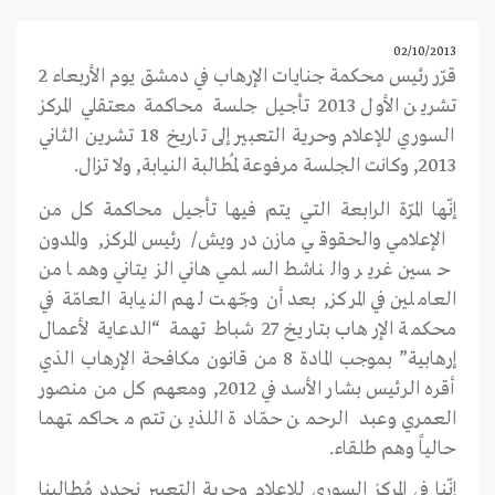
02/10/2013
قرّر رئيس محكمة جنايات الإرهاب في دمشق يوم الأربعاء 2
تشرين الأول 2013 تأجيل جلسة محاكمة معتقلي المركز
السوري للإعلام وحرية التعبير إلى تاريخ 18 تشرين الثاني
2013, وكانت الجلسة مرفوعة لمُطالبة النيابة, ولا تزال.
إنّها المرّة الرابعة التي يتم فيها تأجيل محاكمة كل من
الإعلامي والحقوقي مازن درويش/ رئيس المركز, والمدون
حسين غرير والناشط السلمي هاني الزيتاني وهما من
العاملين في المركز, بعد أن وجّهت لهم النيابة العامّة في
محكمة الإرهاب بتاريخ 27 شباط تهمة “الدعاية لأعمال
إرهابية” بموجب المادة 8 من قانون مكافحة الإرهاب الذي
أقره الرئيس بشار الأسد في 2012, ومعهم كل من منصور
العمري وعبد الرحمن حمّادة اللذين تتم محاكمتهما
حالياً وهم طلقاء.
إنّنا في المركز السوري للإعلام وحرية التعبير نجدد مُطالبنا