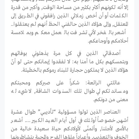
إلا أنه لكونهم أكثر بكثير من مساحة الوقت, وأكبر من قدرة
الكلمات أو أن أخص زملائي الذين رافقوني في الطريق إلى
المعتقل, وإلى هؤلاء الذين حالفني الحظ أنهم لم يعتقلوا..
أشعر بالفخر لأني تشرفت بالعمل معكم وبملامسة
أحلامكم وأوجاعكم.
أصدقائي الذين في كل مرة يذهلوني بوفائهم
وبتمسكهم بكل ما أمنا به: لا تفقدوا إيمانكم حتى لو أنّ
هؤلاء الذين لا يملكون حجارة للبناء رموكم بالخطيئة.
عائلتي الرائعة: شكراً على صبركم ومحبتكم
ومساندتكم لي طوال تلك السنوات الشاقة, لا شيء له
معنى من دونكم.
العناصر الذين تولوا مسؤولية “تأديبي” طوال عشرة
أشهر, خصوصاً أولئك في أول أيام العيد الكبير …. أشعر
بالأسى لأجلنا, وأتمنّى لأولادكم حياة سعيدة خالية من
الخوف والتعذيب, وأعياداً ملؤها الفرح والمحبة يتشاطرونها