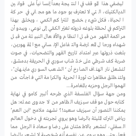
ليضفي هذا الموقف في النتيجة بعداً إنسانياً على قوانين
الديالكتيك، التي لاتعترف بوجود ماهو مجاني في حركة
الحياة، فكل شيء يخضع للتراكم الكمي، ويخلق بهذا
التراكم في لحظة بلوغه ذروته تغيّر الكمّي إلى نوعي، ويبدو أن
مراكمة القهر من قبل النظام والأفعال النبيلة من قبل
شهداء ورجال المعارضة والتفاعل الإنساني مع المقهورين،
بلغت ذروتها عبر امتداد تاريخ القهر والتضحيات، في صوت
ضربة كف شرطي على خدّ شاب سوري في الحريقة بدمشق،
لتشعل نار الهتاف الصارخ أن ‘الشعب السوري ماينهان’،
ولتنطلق مظاهرات ثورة الحرية والكرامة التي فاجأت من
اتهموا الرجل وحزبه بالمغامرة…
ومن جهة سؤال الفلسفة الذي طرحه ألبير كامو في نهاية
كتابه حول موقف سيزيف الظاهر من لا جدوى عمله: هل
يمكننا التصور أن سيزيف سعيد!؟ نشهد ملامح ‘ابن العم’
رياض الترك المليئة بالرضا وهو يروي تجربته في دخول العالم
السفلي، لنشعر بالاطمئنان على رضا وسعادة الرجل مما
فعل حتى وهو يروي عن نفسه أنه شخصية لا تشعر بالرضا