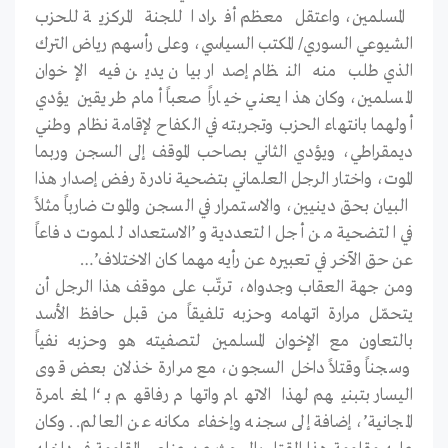
المسلمين، واعتقل معظم أفراد اللجنة المركزية للحزب
الشيوعي السوري/ المكتب السياسي، وعلى رأسهم رياض الترك
الذي طلب منه النظام إصدار بيان يدين فيه الإخوان
المسلمين، وكان هذا يعني خياراً صعباً أمام طريقين يؤدي
أولهما بانتهاء الحزب وتجربته في الكفاح لإقامة نظام وطني
ديمقراطي، ويؤدي الثاني بصاحب الموقف إلى السجن وربما
الموت، واختار الرجل العلماني بتضحية نادرة رفض إصدار هذا
البيان بحق دينيين، والاستمرار في السجن والموت ضارباً مثلاً
في التضحية من أجل التعددية و’الاستعداد للموت دفاعاً
عن حق الآخر في تعبيره عن رأيه مهما كان الاختلاف’…
ومن جهة العقاب وجدواه، ترتّب على موقف هذا الرجل أن
يتحمّل مرارة اتهامه وحزبه تلفيقاً من قبل حافظ الأسد
بالتعاون مع الإخوان المسلمين لتصفيته هو وحزبه نفياً
وسجناً وقتلاً داخل السجون، مع مرارة خذلان بعض قوى
اليسار بتبنيهم لهذا الاتهام واتهام رفاقهم بـ ‘المغامرة
المجانية’، إضافة إلى سجنه وإخفاء مكانه عن العالم.. وكان