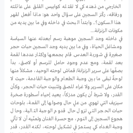
الخارجي من ذهنه كي لا تقتله كوابيس القلق على عائلته
ورفاقه، ركّز السجين على سؤال واحد هو: ماذا أفعل لقهر
هذا السكون؟.. وابتدأ البحث في داخله وفي ما بين يديه من
مكونات الزنزانة…
في داخله وجد السجين موهبة رسم أبعدته عنها السياسة
ومشاغل الحياة، وفي ما بين يديه وجد السجين حبات حجر
صغيرة في شوربة العدس. قام بجمعها وإكثار عددها لقمة
بعد لقمة، ومع عدم وجود حامل للرسم أو لاصق، بدأ
بصفّها على سرير الزنزانة/ قماش لوحته الوحيد، مشكلاً منها
لوحةً تبقى ما بين وجبة الطعام والوجبة القادمة، حيث لا
مكان على السرير ولا غراء للصق وتثبيت حبات الحجر، وكأن
القدر، ولا شرط أن يكون مدرَكاً، يعيد إحياء أسطورة صخرة
سيزيف التي تهوي من علٍ حال وصولها إلى القمة، بلوحات
حبات الحجر التي تزول حال قدوم الوجبة التالية، وحال
هجوع السجين إلى النوم، مع حسرة الفنان وتمنّيه أن لا تأتي
وجبة الغداء كي يستمرّ في تشكيل لوحته، لكنه القدر، قدر