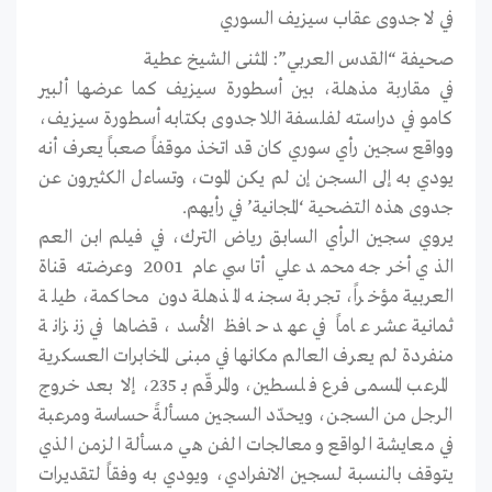
في لا جدوى عقاب سيزيف السوري
صحيفة “القدس العربي”: المثنى الشيخ عطية
في مقاربة مذهلة، بين أسطورة سيزيف كما عرضها ألبير
كامو في دراسته لفلسفة اللا جدوى بكتابه أسطورة سيزيف،
وواقع سجين رأي سوري كان قد اتخذ موقفاً صعباً يعرف أنه
يودي به إلى السجن إن لم يكن الموت، وتساءل الكثيرون عن
جدوى هذه التضحية ‘المجانية’ في رأيهم.
يروي سجين الرأي السابق رياض الترك، في فيلم ابن العم
الذي أخرجه محمد علي أتاسي عام 2001 وعرضته قناة
العربية مؤخراً، تجربة سجنه المذهلة دون محاكمة، طيلة
ثمانية عشر عاماً في عهد حافظ الأسد، قضاها في زنزانة
منفردة لم يعرف العالم مكانها في مبنى المخابرات العسكرية
المرعب المسمى فرع فلسطين، والمرقّم بـ 235، إلا بعد خروج
الرجل من السجن، ويحدّد السجين مسألةً حساسة ومرعبة
في معايشة الواقع ومعالجات الفن هي مسألة الزمن الذي
يتوقف بالنسبة لسجين الانفرادي، ويودي به وفقاً لتقديرات