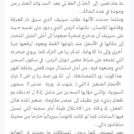
علماء نفس إلى الخلل العقلي بعد السنوات العشر من
وجوده في هذه الحالة…
ومثلما حددت الآلهة عقاب سيزيف الذي سرق نار المعرفة
وقدّمها للإنسان، بانتهاء الزمن الذي يدور على نفسه حيث
على سيزيف أن يدحرج صخرةً صعوداً إلى أعلى الجبل لتنحدر
إلى مكانها في الأسفل عند بلوغها القمة ويعود لرفعها مرة
أخرى وإلى ما لانهاية.. ابتكر رياض الترك كما يروي صخرته
التي تضعه على صراط معنى دوران الزمن، في سكون السجن
الذي وضعوه فيه، من أجل استبدال موت المعنى بخلقه لقهر
هذا الموت، وياللمصادفة!.. أن تكون صخرة رياض الترك
الأحجار الصغيرة التي تشوب شوربة عدس السجون
السورية، والتي حوّلها السجين من عامل إذلال له بتقديم
طعام رديء غير نظيف إلى عنصر مقاومة، صغير لكنه هائل
الفعل، إذ وقاه من الاختلال طيلة أيام سجنه التي تسيل
فيها الساعات كما لو كانت كابوساً سيريالياً خارجاً من مخيلة
سلفادور دالي…
بعد تنحيته، كما يروي، لتساؤلات ما يحدث في العالم