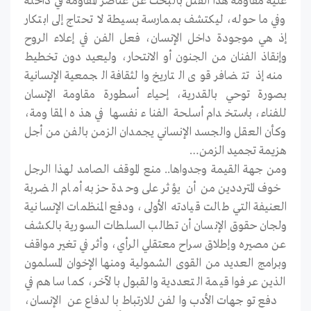
عليه مقاومة هذا القتل بالبحث عن عناصر المقاومة في داخله
وفي ما حوله، ليكتشف بممارسة بسيطة لا تحتاج إلى ابتكار
إذ هي موجودة داخل الإنسان، فعل الفن في إعلاء الروح
وإنقاذ الفنان من الجنون أو الانتحار، وليعيد دون تخطيط
منه إذ تتضافر قوى التاريخ والثقافة الجمعية الإنسانية
بصورة توحي بالقدرية، إحياء أسطورة مقاومة الإنسان
للفناء، باستخدام أسلحة الفناء نفسها في هذه المقاومة،
وكأن العقل والجسد الإنساني يجمدان الزمن بالفن من أجل
هزيمة تجميد الزمن…
ومن جهة القيمة وجدواها.. منع الموقف الصامد لهذا الرجل
خوف المترددين من أن يؤثر على وحدة حزبه أمام الضربة
العنيفة التي طالت قيادته الأولى، ودفع المنظمات الإنسانية
ولجان حقوق الإنسان أن تطالب السلطات السورية بالكشف
عن مصيره وإطلاق سراح معتقلي الرأي، وأثر في تغير مواقف
وبرامج العديد من القوى الشمولية ومنها الإخوان المسلمون
الذين عرفوا قيمة التعددية والقبول بالآخر، كما ساهم في
دفع توجهات الأدب والفن للارتباط بالدفاع عن الإنسان،