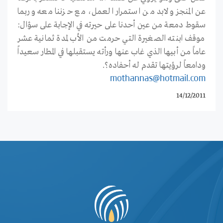
عن المنجز ولابد من استمرار العمل، مع حزننا معه وربما
سقوط دمعة من عين أحدنا على حيرته في الإجابة على سؤال:
موقف ابنته الصغيرة التي حرمت من الأب لمدة ثمانية عشر
عاماً من أبيها الذي غاب عنها ورأته يستقبلها في المطار سعيداً
ودامعاً لرؤيتها تقدم له أحفاده؟.
mothannas@hotmail.com
14/12/2011