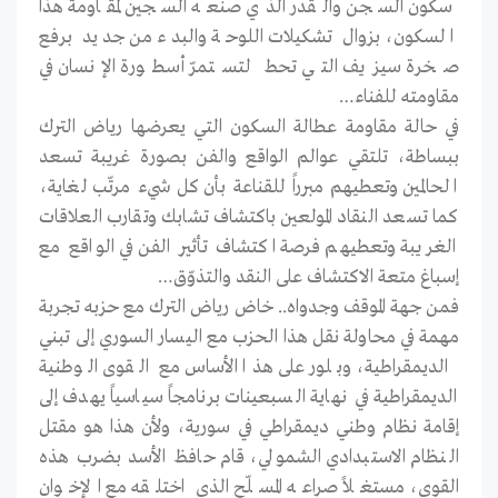
سكون السجن والقدر الذي صنعه السجين لمقاومة هذا
السكون، بزوال تشكيلات اللوحة والبدء من جديد برفع
صخرة سيزيف التي تحط لتستمرّ أسطورة الإنسان في
مقاومته للفناء…
في حالة مقاومة عطالة السكون التي يعرضها رياض الترك
ببساطة، تلتقي عوالم الواقع والفن بصورة غريبة تسعد
الحالمين وتعطيهم مبرراً للقناعة بأن كل شيء مرتّب لغاية،
كما تسعد النقاد المولعين باكتشاف تشابك وتقارب العلاقات
الغريبة وتعطيهم فرصة اكتشاف تأثير الفن في الواقع مع
إسباغ متعة الاكتشاف على النقد والتذوّق…
فمن جهة الموقف وجدواه.. خاض رياض الترك مع حزبه تجربة
مهمة في محاولة نقل هذا الحزب مع اليسار السوري إلى تبني
الديمقراطية، وبلور على هذا الأساس مع القوى الوطنية
الديمقراطية في نهاية السبعينات برنامجاً سياسياً يهدف إلى
إقامة نظام وطني ديمقراطي في سورية، ولأن هذا هو مقتل
النظام الاستبدادي الشمولي، قام حافظ الأسد بضرب هذه
القوى، مستغلاً صراعه المسلّح الذي اختلقه مع الإخوان