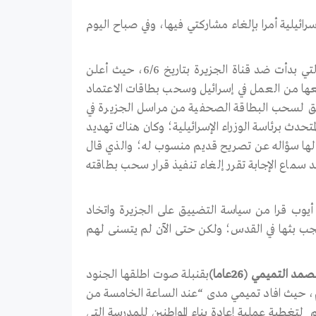
س الحكومة الاسرائيلية أمرا بإلغاء مشاركتي فيها، وفي صباح اليوم
وقال “جاء قرار منعي من المشاركة في الندوة استكمالا للحملة التحريضية التي بدأت ضد قناة الجزيرة بتاريخ 6/6، حيث أعلن
منعها من العمل في إسرائيل وسحب بطاقات الاعتماد
بق لسحب البطاقة الصحفية من مراسل الجزيرة في
دث برئاسة الوزراء الإسرائيلية؛ وكان هناك تهديد
الها سؤاله عن تصريح قديم منسوب له؛ والذي قال
سماع الإجابة تقرر إلغاء تنفيذ قرار سحب بطاقته
ي أيوب قرا من سياسة التضييق على الجزيرة واتخاد
جب بثها في القدس؛ ولكن حتى الآن لم يتسنى لهم
لتميمي (26عاما)
بقنبلة صوت اطلقها الجنود
م، حيث افاد تميمي مدى “عند الساعة الخامسة من
ة بيت لحم لتغطية عملية إعادة بناء المواطنين للمدرسة التي