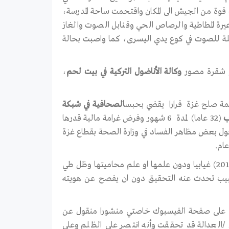
قوة من الجيش الى المكان واقتحمت ساحة المدرسة،
عيرة المطاطية والرصاص الحي وقنابل الصوت والغاز
قنبلة للصوت في كوع يدي اليسرى، كما واصبت بحالة
بو شقرة مصور
وكالة الأناضول التركية في بيت لحم
،
الصحافية في شبكة
ب
(32 عاما) لمدة 6 شهور وفرض غرامة مالية قدرها
ئي مصور حول بعض مظاهر الفساد في وزارة الصحة بقطاع غزة
ام.
وصدر هذا القرار ضد الصحافية هاجر قبل نحو ثلاثة شهور (صدر يوم 4-6-2017) غيابيا ودون علمها او علم محاميتها وظل طي
 يوم 13-9-2017 وذلك حين كتب طبيب تحدث عنه التحقيق دون ان يفصح عن هويته
لي على صفحة الفيسبوك خاصتي منشورا منقول عن
العدالة قد تحققت وأنه انتصر على الظلم وعلى