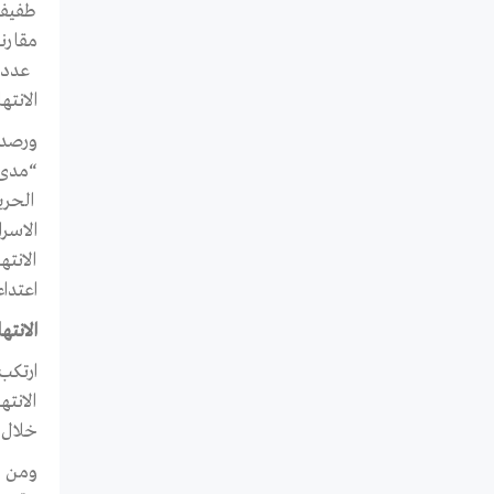
طفيفا
مقارن
عدد 
الانته
ورصد 
الحري
اعتداء
الانته
الانت
خلال شهر 
ومن ا