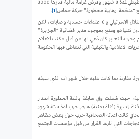
وقف التنفيذ ضد مُراسلي قناة الاقصى الصحافيين مصطفى الخواجا وعلاء الطيطي لمدة 8 شهور وفرض غرامة مالية قدرها 3000
بع “منظمة ارهابية محظورة” حركة حماس
[1]
.
وبجانب ذلك فقد سجل خلال ايلول 3 حالات توقيف واعتقال نفذها جيش الاحتلال الاسرائيلي و 6 اعتداءات جسدية واصابات، لكن
امين نتنياهو ومنع بموجبه مدير فضائية “الجزيرة”
م وحرية التعبير كان دُعي لها من قبل مكتب الاعلام
يات الاعلامية والكيفية التي تتعاطى فيها الحكومة
ة مقارنة بما كانت عليه خلال شهر آب الذي سبقه
امية، حيث شملت وفي سابقة بالغة الخطورة اصدار
ة المسيرة (قناة يمنية) هاجر حرب لمدة ستة شهور
شيكل (280 $) على خلفية تحقيق صحافي كانت اعدته الصحافية حرب حول بعض مظاهر
جاجات التي اثارها القرار من قبل مؤسسات المجتمع