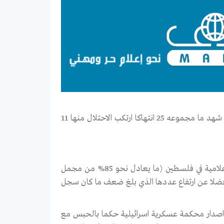
الانتهاكات الفلسطينية بـــــ 4 انتهاكات فقط، علما ان شهر آب الذي سبقه كان شهد ما مجموعه 25 انتهاكا ارتكب الاحتلال منها 11
ارتكب الاحتلال الاسرائيلي خلال ايلول ما مجموعه 22 اعتداء ضد الحريات الاعلامية في فلسطين (ما يعادل نحو 85% من مجمل
 فضلا عن ارتفاع عددها الذي بلغ ضعف ما كان سجل
ي، اصدار محكمة عسكرية اسرائيلية حكما بالحبس مع