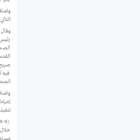
التال
رئيس 
الصحف
القدس
صريح 
فيه /
الصحف
واضاف
إجراء
تنفيذ 
(9-9) اصيب
خلال 