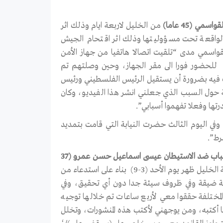
ي (45 عاما)
من الخليل لاربعة ايام وذلك اثر
الواقعة تحت مسؤوليتها وذلك اثر اقتحام الجيش
واسمي مدى “تلقيت اتصالا هاتفيا من جهاز الأمن
قائي في مدينة الخليل الساعة الواحد والنصف ظهرا من يوم الأحد (3-9) للحضور فورا الى مقر الجهاز، وحين وصلتهم تم
ت فيه بضرورة أن يستقيل الرئيس الفلسطيني ورئيس
ة حول السبب الذي جعلني انشر هذا الفيديو، وكان
ها وفعلا تفهموا أسبابي”.
وفي اليوم الثالث حضرت النيابة التي قامت بتمديد
الناشط الاعلامي منسق مشروع لدى حركة شباب ضد الاستيطان عيسى اسماعيل حسن عمرو (37
حيث افاد عمرو مركز مدى “توجهت الى مقر جهاز الأمن الوقائي في مدينة الخليل ظهر يوم الأحد (3-9) بناء على استدعاء من
ادية ضيقة وفي ظروف سيئة جدا دون أي تحقيق، وفي
لمختلفة حققوا معي لأربع ساعات تم خلالها توجيه
 أكتبه، ومن يوجهني لأكتب هذه المنشورات، وتخلل