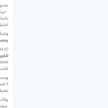
هدمها
حيث 
باتجا
اختناق شديدة لمد
واضاف
و
مصور
(13-9) في سابقة بالغة الخطورة لم تشهدها فلسطين من قبل اصدرت محكمة صلح غزة قرارا يقضي بحبس
تلفزي
كانت 
تعليق
وقالت
صفحة