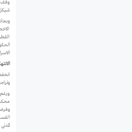
شيكل 
الاخط
القطر
الحكو
الاسر
الانته
انخفض
وتراجعت من 14 انتهاكا في 
ورغم 
محكمة
الفسا
المدن