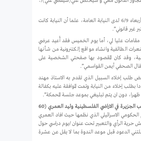
تجاوز القانون معي و سيخلص علي(سيقضي علي)/؛
واضاف “بناء على ذلك قدمت شكوى رسمية ضد لجنة التحقيق هذه يوم الأربعاء 6/9 لدى النيابة العامة، علما أن النيابة كانت
الأربعاء (6-9) وتم توجيه تهمة قدح مقامات عليا لي، أما يوم الخميس فقد أُعيد عرضي
نعرات الطائفية وانشاء مواقع إلكتنرونية من شأنها
 20 من قانون الجرائم الالكترونية، وقد كان المقصود بها صفحتي الشخصية على
قال الصحفي أيمن القواسمي”.
أربعة أيام ورفض طلب إخلاء السبيل الذي تقدم به الاستاذ مهند
يوم الأحد (10-9) تقدم المحامي مجددا بطلب إخلاء من النيابة وتمت الموافقة عليه بكفالة
مدير مكتب الجزيرة في الاراضي الفلسطينية وليد العمري (60
 الحكومي الاسرائيلي الذي نظمها حيث افاد العمري
 حرية الرأي والتعبير تحت عنوان /يوم دراسي حول
تني الدعود قبل موعد الندوة بما لا يقل عن عشرة