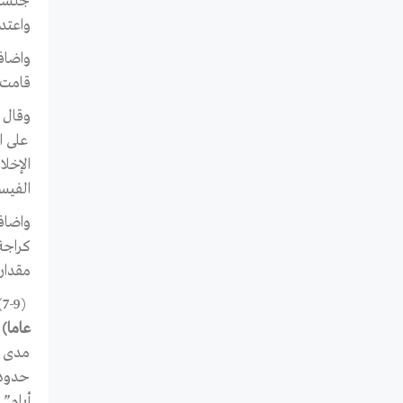
جلسة 
واعتد
قامت بتمديد اعت
على ا
الفيس
مقدارها 1000 دينار أردني تدفع نقدا، وتم إطلاق سراحي الساعة الثانية عشرة ظه
(7-9) اصدر رئيس وزراء اسرائيل بنيامين نتنياهو قرارا بمنع مشاركة
عاما)
ف
مدى “
حدود 
أيام”.