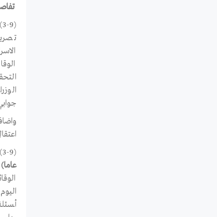
تفاصي
(3-9) اعتقل جهاز الامن الوقائي
تصريح
الاسر
التحق
الوزر
جوابي
واضاف
اعتقالي 24 ساعة اخرى، وتم الإفراج عني صباح اليوم (الرا
(3-9) اعتقل جهاز الامن الوقائي
عاما)
الوقائ
اليوم
أـسئل