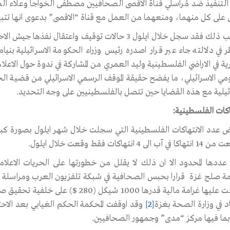
على كل منهما، ومنعهما من العمل مع قناة “الاقصى” بدعوى انها تت
ر في دلالته جاء عبر قرار اصدره رئيس وزراء الحكومة الاسرائيلية بني
ية في الاراضي الفلسطينية وليد العمري من المشاركة في ندوة حول الاعلا
مي الاسرائيلي، ما يفضح حقيقة الموقف الرسمي الاسرائيلي من قضية الحر
ائيلية مع هذه القضايا حين تتصل بالفلسطينيين على وجه التحديد.
اكات الفلسطينية:
 عدد الانتهاكات الفلسطينية التي سجلت خلال شهر ايلول بصورة كبير
آب الى 4 انتهاكات فقط وقعت خلال ايلول.
عددها المحدود الا ان ذلك لا يقلل من خطورتها على الحريات الاعل
 صلح غزة قرارا بحبس الصحافية في شبكة تلفزيون العرب ومراسلة قنا
وفرضت عليها غرامة مالية قدرها 1000 
د في وزارة الصحة بغزة
[2]
وقد اوقفت المحكمة الحكم الغيابي بعد الاحت
ي بما فيها مركز “مدى” وجمهور الصحافيين.