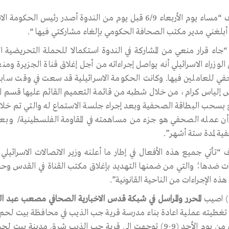
واضاف “مساء يوم الأربعاء 6/9 قبل يوم من الندوة أصدر رئي
ي أبلغني مدير مكتب الصحافة الحكومي بإلغاء مشاركتي فيها “.
الوزراء الاسرائيلي أنه يواصل إجراءاته من أجل إغلاق قناة الجزيرة و
ي للعاملين فيها. وكانت الحكومة الاسرائيلية قد سعت في وقت سا
 إلياس كرام، من خلال شطبه من قائمة التعميم القائم عليها قسم المتح
بسحب البطاقة الصحفية وبعد إجراء جلسة الاستماع له والتي تم خل
أن عمله الصحفي هو جزء من مساهمته في المقاومة الفلسطينية/ وبعد 
ية لمدة ستة أشهر”.
 “تأتي جميع هذه الأفعال في إطار ما أعلنه وزير الاتصالات الاسرائيل
ات ضدها؛ والتي من ضمنها التهديد بإغلاق مكتب القناة في القدس وح
هذه الإجراءات من الناحية القانونية”.
المحرر والمراسل في شبكة قدس الاخبارية الصحافي مصعب عبد الصمد ا
تغطيته عملية اعادة بناء مدرسة قرية جب الذيب في محافظة بيت لح
مساء من يوم الأحد (9-9) توجهت الى قرية جب الذيب شرق مدين