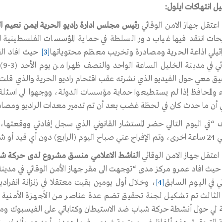
ل انتهاكات ايلول:
رئيس مجلس ادارة راديو الحرية ايمن نعيم القواسم
ات انتقد فيها غياب دور السلطة في حماية المؤسسات الفلسطينية 
ائيلي اذاعة الحرية ومصادرة وتخريب معظم محتوياتها
[3]
حيث افاد الق
الو
يق معي حول الفيديو الذي نشرته عقب اقتحام راديو الحرية والذي قل
اء والمحافظ إذا لم يستطيعوا حماية مؤسسات الدولة، ووجهوا لي اسئل
 أن ما حدث كان في لحظة غضب بعد أن تم تدمير معدات الراديو ومصادرت
 “في اليوم التالي حضر المستشار القانوني الذي سجل إفادتي ووقعتها، 
بع) دون أي قيد أو شرط”.
ي في اليوم السابق
[4]
، وخلال أول يومين بقيت معتقلا في زنزانة انفر
 الثالث تم تشكيل لجنة تحقيق تضم عدة عناصر من الأجهزة الأمنية ا
ة لي حول أنشطة حركة شباب ضد الاستيطان وكتاباتي على الفيسبوك وما