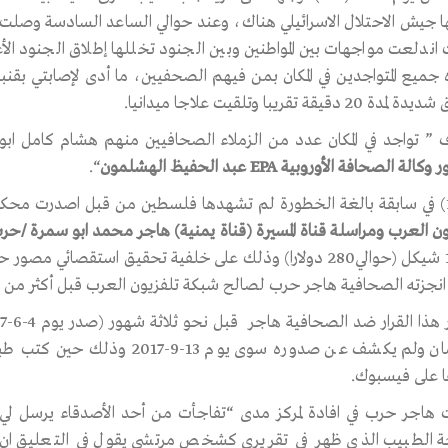
 جيش الاحتلال الاسرائيلي هناك، وعند حوالي الساعد السادسة وصلت 
اندلعت مواجهات بين المواطنين وبين الجنود تخللها إطلاق الجنود الأ
ه جميع المتواجدين في المكان بمن فيهم الصحفيين، ما أدى لإصابتي ب
ة 20 دقيقة تقريبا وتلقيت علاجا ميدانيا.
 ” تواجد في المكان عدد من الزملاء الصحافيين منهم هشام كامل ا
 وكالة الصحافة الأوروبية
EPA
عبد الحفيظ الهشلمون
“.
ون العرب ومراسلة قناة المسيرة (قناة يمنية) هاجر محمد ابو سمرة /حر
1000 شيكل (حوالي280 دولارا) وذلك على خلفية تحقيق استقصا
انجزته الصحافية هاجر حرب لصالح شبكة تلفزيون العرب قبل أكثر من ع
الكتمان ولم يكشف عن صدوره سوى
ا على فيسبوك.
 هاجر حرب في افادة لمركز مدى “تفاجأت من أحد الأصدقاء يرسل 
 الطبيب الذي ظهر في تقريري كشخص مرتشي يقول في التعليق ان /