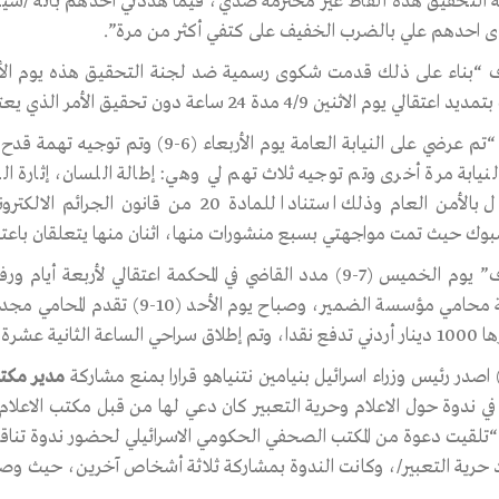
التحقيق هذه ألفاظ غير محترمة ضدي، فيما هددني أحدهم بأنه /سي
ى احدهم علي بالضرب الخفيف على كتفي أكثر من مرة”.
قالي يوم الاثنين 4/9 مدة 24 ساعة دون تحقيق الأمر الذي يعتبر غير قانوني”.
وقال “تم عرضي على النيابة العامة يوم 
لنيابة مرة أخرى وتم توجيه ثلاث تهم لي وهي: إطالة اللسان، إثارة ال
الإخلال بالأمن العام وذلك استنادا للمادة
بوك حيث تمت مواجهتي بسبع منشورات منها، اثنان منها يتعلقان باعت
واضاف” يوم الخميس (7-9) مدد القاضي في المحكمة اعتقالي ل
كراجة محامي مؤسسة الضمير، وصباح 
را، دون ان يتم تبليغي بموعد جلسة المحمكة”.
ي ندوة حول الاعلام وحرية التعبير كان دعي لها من قبل مكتب الاعلام
تلقيت دعوة من المكتب الصحفي الحكومي الاسرائيلي لحضور ندوة تناقش
حرية التعبير/، وكانت الندوة بمشاركة ثلاثة أشخاص آخرين، حيث وصل