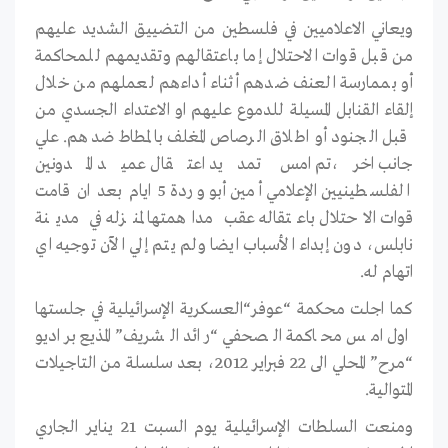
ويعاني الاعلاميين في فلسطين من التضييق الشديد عليهم
من قبل قوات الاحتلال إما باعتقالهم وتقديمهم للمحاكمة
أو بممارسة العنف ضدهم أثناء أداءهم لعملهم من خلال
إلقاء القنابل المسيلة للدموع عليهم او الاعتداء الجسدي من
قبل الجنود أو اطلاق الرصاص المغلف بالمطاط ضدهم. علي
جانب اخر،تم امس تمديد اعتقال عميد المدونين
الفلسطينيين الإعلامي أمين أبو وردة 5 ايام بعد ان قامت
قوات الاحتلال باعتقاله عقب مداهمتها لمنزله في مدينة
نابلس، دون إبداء الأسباب ايضا ولم يتم إلي الآن توجيه اي
اتهام له.
كما اجلت محكمة “عوفر“العسكرية الإسرائيلية في جلستها
اول امس محاكمة الصحفي “رائد الشريف” المذيع براديو
“مرح” المحلي الى 22 فبراير 2012، بعد سلسلة من التاجيلات
المتوالية.
ومنعت السلطات الإسرائيلية يوم السبت 21 يناير الجاري