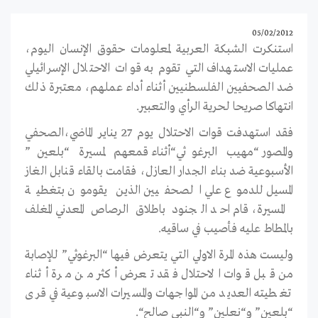
05/02/2012
استنكرت الشبكة العربية لمعلومات حقوق الإنسان اليوم،
عمليات الاستهداف التي تقوم به قوات الاحتلال الإسرائيلي
ضد الصحفيين الفلسطنيين أثناء أداء عملهم، معتبرة ذلك
انتهاكا صريحا لحرية الرأي والتعبير.
فقد استهدفت قوات الاحتلال يوم 27 يناير الماضي،الصحفي
والمصور “مهيب البرغوثي“أثناء قمعهم لمسيرة “بلعين”
الأسبوعية ضد بناء الجدار العازل، فقامت بالقاء قنابل الغاز
المسيل للدموع علي الصحفيين الذين يقومون بتغطية
المسيرة، قام احد الجنود باطلاق الرصاص المعدني المغلف
بالمطاط عليه فأصيب في ساقيه.
وليست هذه المرة الاولي التي يتعرض فيها “البرغوثي” للإصابة
من قبل قوات الاحتلال فقد تعرض أكثر من مرة أثناء
تغطيته العديد من المواجهات والمسيرات الاسبوعية في قرى
“بلعين” و“نعلين” و“النبي صالح“.