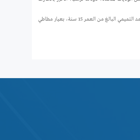
ووقعت الحادثة في اليوم نفسه الذي أصيب فيه ابن عم آخر لعهد، وهو محمد التميمي البالغ من العمر 15 سنة، بعيار مطاطي