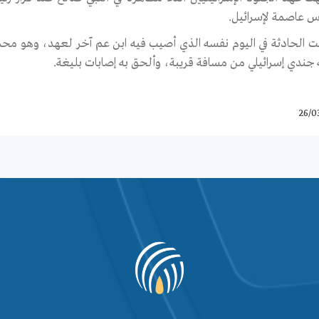
س عاصمة لإسرائيل.
 جندي إسرائيلي من مسافة قريبة، وألحق به إصابات بليغة.
26/0