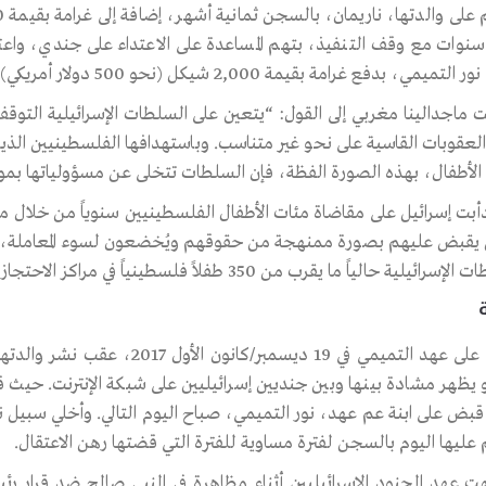
سنوات مع وقف التنفيذ، بتهم المساعدة على الاعتداء على جندي، و
لتميمي، بدفع غرامة بقيمة 2,000 شيكل (نحو 500 دولار أمريكي).
ماجدالينا مغربي إلى القول: “يتعين على السلطات الإسرائيلية التوق
لعقوبات القاسية على نحو غير متناسب. وباستهدافها الفلسطينيين الذي
الأطفال، بهذه الصورة الفظة، فإن السلطات تتخلى عن مسؤولياتها بمو
أبت إسرائيل على مقاضاة مئات الأطفال الفلسطينيين سنوياً من خلال محا
 يقبض عليهم بصورة ممنهجة من حقوقهم ويُخضعون لسوء المعاملة، بم
رائيلية حالياً ما يقرب من 350 طفلاً فلسطينياً في مراكز الاحتجاز التابعة لها.
قُبض على عهد التميمي في 19 ديسم
 يظهر مشادة بينها وبين جنديين إسرائيليين على شبكة الإنترنت. حيث
عليها اليوم بالسجن لفترة مساوية للفترة التي قضتها رهن الاعتقال.
ت عهد الجنود الإسرائيليين أثناء مظاهرة في النبي صالح ضد قرار رئيس 