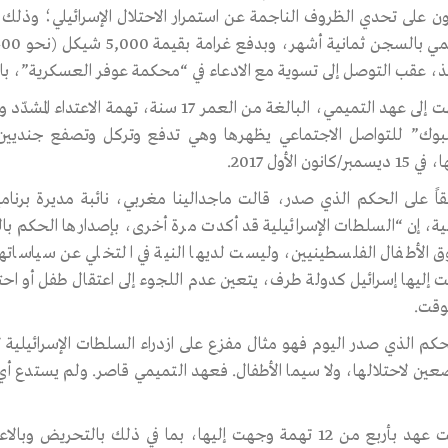
ن على تحدي الظروف الناجمة عن استمرار الاحتلال الإسرائيلي؛ وذلك
يذ، عقب التوصل إلى تسوية مع الادعاء في “محكمة عوفر العسكرية”، بالض
وك” للتواصل الاجتماعي يظهرها وهي تدفع وتركل وتصفع جنديين إس
بر/كانون الأول 2017.
قاً على الحكم الذي صدر، قالت ماجدالينا مغربي، نائبة مديرة برنا
ية، إن “السلطات الإسرائيلية قد أكدت مرة أخرى، بإصدارها الحكم بالس
 الأطفال الفلسطينيين، وليست لديها النية في التخلي عن سياساتها 
 إليها إسرائيل كدولة طرف، يتعين عدم اللجوء إلى اعتقال طفل أو احتج
وقت.
لحكم الذي صدر اليوم فهو مثال مفزع على ازدراء السلطات الإسرائيلية ل
عين لاحتلالها، ولا سيما الأطفال. فعهد التميمي قاصر. ولم يستدع أ
وأدينت عهد بأربع من 12 تهمة وجهت إليها، بما في ذلك بالتح