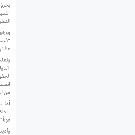
يجرؤو
التنف
“فيسب
عائلتها، في 15 ديسم
وتعلي
الدول
لحقوق
انضمت
من ال
أما ا
الخاض
فوراً.”