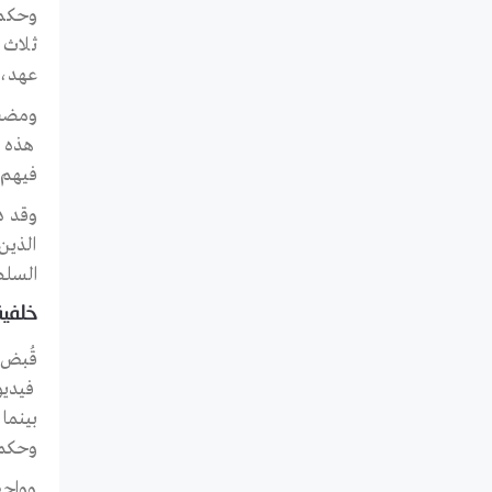
ثلاث 
عهد، نور ا
ومضت 
هذه ا
فيهم 
وقد د
الذين
السلطات الإس
خلفية
فيديو
وحكم 
وواجه