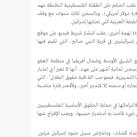
 عقب الحكم على الطفلة الفلسطينية الناشطة عهد
التميمي بالسجن ثمانية أشهر، وبدفع غرامة بقيمة 5,000 شيكل (نحو 1,400 دولار أمريكي)، وبالسجن ثلاث سنوات مع وقف
فة الغربية التي تحتلها إسرائيل.
ووجّهت إلى عهد التميمي، البالغة من العمر 17 سنة، تهمة الاعتداء المشدّد و11 تهمة أخرى، عقب انتشار شريط فيديو على موقع
رائيليين في قرية النبي صالح، التي تقيم فيها
مج الشرق الأوسط وشمال أفريقيا في منظمة العفو
جن ثمانية أشهر على عهد، أنها لا تعير أي اعتبار
التمييزية. فبموجب ‘اتفاقية حقوق الطفل’، التي
ازه أو سجنه إلا كتدبير أخير، ولأقصر فترة مناسبة
التزاماتها في حماية الحقوق الأساسية للفلسطينيين
ي شيء قامت به استمرار حبسها، ويجب الإفراج عنها
ريض وبالاعتداء المشدّد، وباعتراض سبيل جنود إسرائيل مرتين.