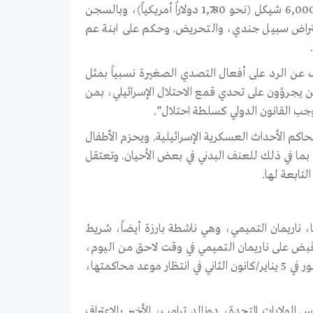
وحكم على والدتها، ناريمان، بالسجن ثمانية أشهر، إضافة إلى غرامة بقيمة 6,000 شيكل (نحو 1,780 دولاراً أمريكياً)، وبالسجن
اعتراض سبيل جندي، والتحريض. وحكم على ابنة عم
ف عن الرد على أفعال التصدي الصغيرة نسبياً بمثل
ن يجرؤون على تحدي قمع الاحتلال الإسرائيلي، بمن
جب القانون الدولي كسلطة احتلال”.
كم الأحداث العسكرية الإسرائيلية. ويحرَم الأطفال
ا في ذلك للعنف البدني في بعض الأحيان. وتعتقل
بر/كانون الأول 2017، عقب نشر والدتها، ناريمان التميمي، وهي ناشطة بارزة أيضاً، شريط
 قبض على ناريمان التميمي في وقت لاحق من اليوم،
بينما قبض على ابنة عم عهد، نور التميمي، صباح اليوم التالي. وأخلي سبيل نور في 5 يناير/كانون الثاني في انتظار موعد محاكمتها،
الولايات المتحدة، دونالد ترامب، الأخير بالاعتراف