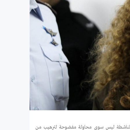
ة الناشطة ليس سوى محاولة مفضوحة لترهيب من