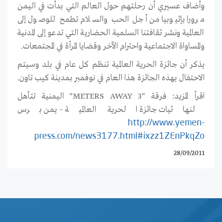
وأضاف عسيري أن رحلتهم حول العالم التي بدأت في اليمن
مرورا بإثيوبيا من أجل الحب والسلام تطمح للوصول إلى
العالمية ونشر ثقافتنا السلمية الحضارية التي تدعو إلى المدنية
والمساواة الاجتماعية واحترام الآخر وقضايا المرأة في المجتمعات.
يذكر أن جائزة الحرية العالمية تنظم كل عام في بلد وسيتم
الاحتفال بهذه الجائزة هذا العام في نوفمبر بمدينة كيب تاون.
اقرأ المزيد: فرقة "3 METERS AWAY" اليمنية تتأهل
لنهائيات جائزة الحرية العالمية – يمن برس
http://www.yemen-
press.com/news3177.html#ixzz1ZEnPkqZo
28/09/2011