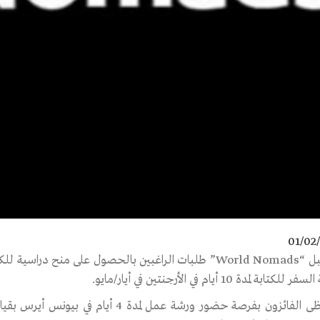
01/02
تستقبل “World Nomads” طلبات الراغبين بالحصول على منح 
لكتابة لمدة 10 أيام في الأرجنتين في أيار/مايو.
فائزون بفرصة حضور ورشة عمل لمدة 4 أيام في بيونس أيرس بقيادة