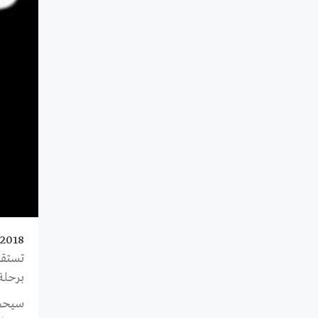
/2018
برحلة السفر ل
سيحظى ال