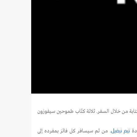
دراسية للكتابة من خلال السفر. ثلاثة كتّاب طموحين سيفوزون
من ثم سيسافر كل فائز بمفرده إلى
تيم نيفيل.