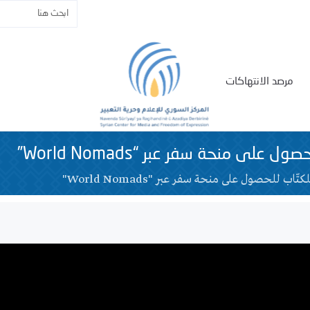
مرصد الانتهاكات
 على منحة سفر عبر “World Nomads”
ّاب للحصول على منحة سفر عبر "World Nomads"