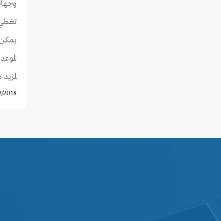
وجهات
تغطي ا
يمكن 
الموعد ا
لمزيد 
2/2018