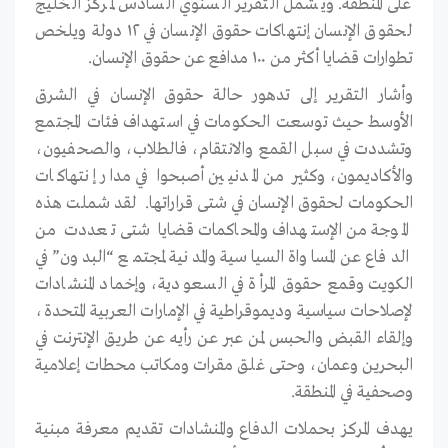
على المنطقة. ويشمل التقرير السنوي السادس لمركز الخليج
لحقوق الإنسان إنتهاكات حقوق الإنسان في ١٢ دولة ويلخص
تطوارات قضايا أكثر من ١٠٠ مدافع عن حقوق الإنسان.
وأشار التقرير إلى تدهور حالة حقوق الإنسان في الشرق
الأوسط حيث توسعت الحكومات في استهداف فئات المجتمع
وتشددت في سبل القمع والانتقام، فالطلاب، والصحفيون،
والأكاديمون، وكثير من المدنيين أصبحوا في مدار إنتهاكات
الحكومات لحقوق الإنسان في شتى قراراتها. لقد شملت هذه
الموجة من الإستهداف والمحاكمات قضايا شتى تعددت من
الدفاع عن المساواة السياسية والمدنية لمجتمع “البدون” في
الكويت وقمع حقوق المرأة في السعودية، وإخماد المنشادات
لإصلاحات سياسية وديموقراطية في الإمارات العربية المتحدة،
وإلقاء القبض والحبس لمن عبر عن رأيه عن طريق الإنترنت في
البحرين وعمان، وحتى غلق مقرات ومكاتب محطات إعلامية
وصحفية في المنطقة.
يهدف المركز بحملات الدفاع والمنشادات تقديم معرفة مبنية