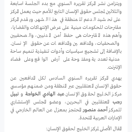
ويتزامن نشر المركز تقريره السنوي مع بدء الجلسة اسابعة
والثلاثين لمجلس حقوق الإنسان التابع للأمم حيث يعمل المركز
على تحشيد الدعم للمنطقة في هذا الشهر. ويقدم المركز
مقترحات للحكومات مبنية على عرض الإنتهاكات والقضايا،
وأهم هذه المقترحات هى حفظ أمن المدنيين، والصحفيين
والصحفيات، والمدافعين والمدافعات عن حقوق الإنسان.
بالإضافة إلى تشجيع سياسيات وأدوات تنفيذية تنميم ساحة
مدنية تعددية ومفتوحة على أرض الواقع وعلى فضاء
الإنترنت.
يهدي المركز تقريره السنوي السادس لكل المدافعين عن
حقوق الإنسان المعتقليين عبر المنطقة ومن ضمنهم مؤسسي
مركز الخليج لحقوق الإنسان
عبد الهادي الخواجة
و
نبيل
رجب
المعتقليين في البحرين، وعضو المجلس الإستشاري
للمركز
أحمد منصور
المحتجز بمعزل عن العالم الخارجي في
الإمارات العربية المتحدة.
المقال الأصلي لمركز الخليج لحقوق الإنسان: