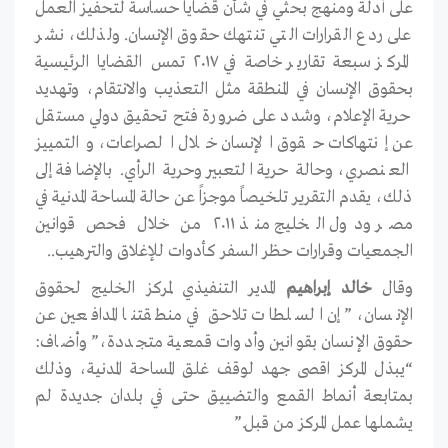
على أدلة ومنهج بحثي في شأن قضايا حساسة لتحفيز العمل
على ردع القرارات التي تنتهك حقوق الإنسان. ولذلك، نشر
المركز سبعة تقارير خاصة في ٢٠١٧ تمس القضايا الرئيسية
بحقوق الإنسان في المنطقة مثل التعذيب والانتقام، وتهديد
حرية الإعلام، وشدد على ضرورة فتح تحقيق دولي مستقل
عن إنتهاكات حقوق الإنسان خلال الصراعات، والتمييز
العنصري، وحالة حرية التعبير وحرية الرأي. بالإضافة إلى
ذلك، يقدم التقرير تلخيصاً موجزاً عن حالة المساحة المدنية في
مصر ودول الخليج منذ ٢٠١١ من خلال فحص قوانين
الجمعيات وقرارات حظر السفر كأدوات للإغلاق والترهيب..
وقال
خالد إبراهيم
المدير التنفيذي لمركز الخليج لحقوق
الإنسان، ” إن السلطات تلاحق في منطقتنا المدافعين عن
حقوق الإنسان بقوانين وأدوات قمعية متجددة،” وأضاف:
“يبذل المركز اقصى جهد لوقف غلق المساحة المدنية، وذلك
بمتابعة أنماط القمع والتضييق حتى في بلدان جديدة لم
يشملها عمل المركز من قبل.”