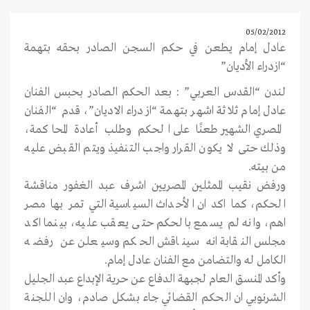
05/02/2012
عادل إمام يطعن في حكم السجن الصادر بحقه بتهمة
“ازدراء الأديان”
لندن “القدس العربي” : بعد الحكم الصادر بحبس الفنان
عادل إمام ثلاثة اشهر بتهمة “ازدراء الاديان”، قدم “الفنان
المصري الشهير طعنًا على الحكم وطلب أعادة المحاكمة،
وذلك حتى لا يكون القرار واجب التنفيذ ويتم القبض عليه
من بيته.
ورفض نقيب الممثلين المصريين اشرف عبد الغفور مناقشة
الحكم، كما اكد ان الأحداث السياسية التي تمر بها مصر
اهم، وانه لم يسمع بالحكم حتى يعقب عليه، بينما اكد
مجلس النقابة انه سيناقش الحكم وسيعلن عن رفضه
الكامل له والتضامن مع الفنان عادل إمام.
وأكد المنسق العام لجبهة الدفاع عن حرية الإبداع عبد الجليل
الشرنوبي ان الحكم القضائي جاء بشكل صادم، وان اللجنة