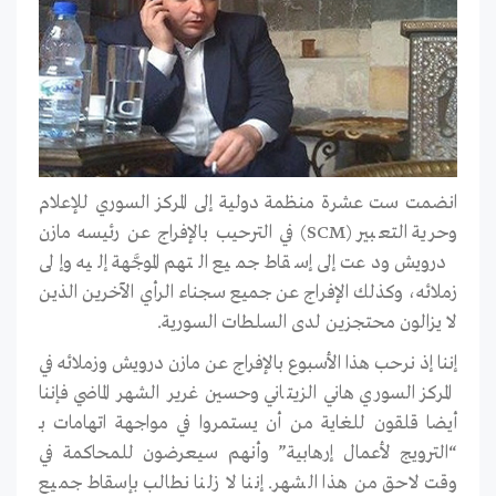
انضمت ست عشرة منظمة دولية إلى المركز السوري للإعلام
وحرية التعبير (SCM) في الترحيب بالإفراج عن رئيسه مازن
درويش ودعت إلى إسقاط جميع التهم الموجَّهة إليه وإلى
زملائه، وكذلك الإفراج عن جميع سجناء الرأي الآخرين الذين
لا يزالون محتجزين لدى السلطات السورية.
إننا إذ نرحب هذا الأسبوع بالإفراج عن مازن درويش وزملائه في
المركز السوري هاني الزيتاني وحسين غرير الشهر الماضي فإننا
أيضا قلقون للغاية من أن يستمروا في مواجهة اتهامات بـ
“الترويج لأعمال إرهابية” وأنهم سيعرضون للمحاكمة في
وقت لاحق من هذا الشهر. إننا لا زلنا نطالب بإسقاط جميع