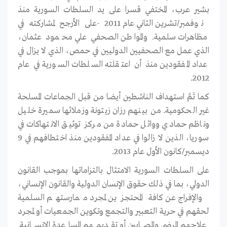
بشير عرب، المختفي قسرا على يد السلطات السورية منذ
نوفمبر/تشرين الثاني عام 2011 -على الأرجح لمشاركته في
مظاهرات سلمية. والمواطن الصحفي علي محمود عثمان،
الذي عمل مع الصحفيين الدوليين في حمص، الذي لا يزال في
عداد المفقودين منذ أن اعتقلته السلطات السورية في عام
2012.
كما تَمَّ استهداف الناشطين أيضا من قبل الجماعات المسلحة
غير الحكومية. من بينهم رزان زيتونة وزملائها سميرة خليل
وناظم حمادي ووائل حمادة من مركز توثيق الانتهاكات في
سوريا، الذين لا زالوا في عداد المفقودين منذ اختطافهم في 9
ديسمبر/كانون الأول عام 2013.
على السلطات السورية الامتثال بالتزاماتها بموجب القانون
الدولي، بما في ذلك حقوق الإنسان الدولية والقانون الإنساني،
والإفراج عن كافة المحتجزين لمجرد ممارستهم السلمية
لحقهم في حرية التعبير والتجمع وتكوين الجمعيات أو لمجرد
علاجهم المرضى والمصابين أو تقديمهم المساعدة الإنسانية.