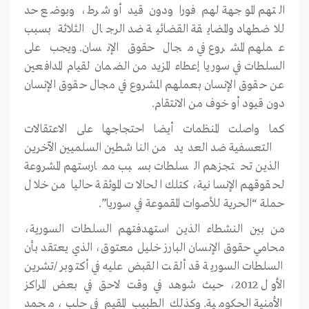
التهم الموجهة لهم فورا ودون قيد أو شرط، وبوضع حد
للاضطهاد والمضايقة القضائية ضد الرجال الثلاثة بسبب
عملهم المشروع في مجال حقوق الإنسان. ويجب على
السلطات في سوريا إعطاء المزيد من الضمان لقيام المدافعين
عن حقوق الإنسان بعملهم المشروع في مجال حقوق الإنسان
دون قيود أو خوف من الانتقام.
كما واصلت المنظمات أيضا احتجاجها على الاعتقالات
التعسفية ضد العديد من الناشطين السلميين الآخرين
الذين تحتجزهم السلطات بسبب ممارستهم المشروعة
لحقوقهم الإنسانية، كتلك الحالات الموثقة حاليا من خلال
حملة “الحرية للأصوات المقموعة في سوريا”.
من بين النشطاء الذين استهدفتهم السلطات السورية،
محامي حقوق الإنسان البارز خليل معتوق، الذي يعتقد بأن
السلطات السورية قد ألقت القبض عليه في أكتوبر/تشرين
الأول 2012، حيث شوهد في وقت لاحق في بعض المراكز
الأمنية الحكومية. وكذلك الطبيب المقيم في حلب، محمد