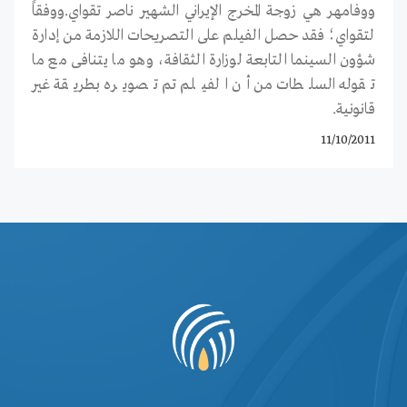
ووفامهر هي زوجة المخرج الإيراني الشهير ناصر تقواي.ووفقاً
لتقواي؛ فقد حصل الفيلم على التصريحات اللازمة من إدارة
شؤون السينما التابعة لوزارة الثقافة، وهو ما يتنافى مع ما
تقوله السلطات من أن الفيلم تم تصويره بطريقة غير
قانونية.
11/10/2011