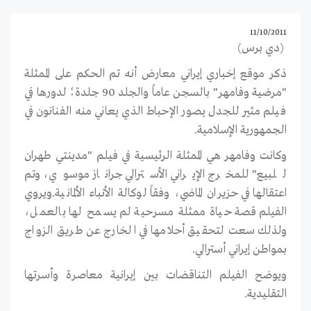
11/10/2011
(دي برس)
ذكر موقع إخباري إيراني معارض أنه تم الحكم على الممثلة
"مرضية وفامهر" بالسجن عاماً والجلد 90 جلدة؛ لدورها في
فيلم مثير للجدل يصور الإحباط الذي يعاني منه الفنانون في
الجمهورية الإسلامية.
وكانت وفامهر هي الممثلة الرئيسية في فيلم "مدينتي طهران
للبيع" للمخرج الإيراني الأسترالي جراناز موسوي، وتم
اعتقالها في حزيران الماضي، وفقاً لوكالة الأنباء الألمانية.ويروي
الفيلم قصة حياة ممثلة مسرحية لم يسمح لها بالعمل،
ولذلك سعت لتحقيق أحلامها في الخارج عن طريق الزواج
بمواطن إيراني أسترالي.
ويوضح الفيلم التناقضات بين إيرانية معاصرة وأسرتها
التقليدية.