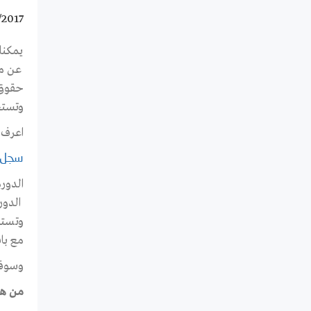
/2017
يمكنك
عن مو
حقوق 
وتستخ
اعرف 
سجل 
الدور
الدور
مع با
وسوف تكون
من هم