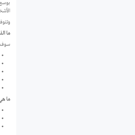
بوسع 
الأشخ
وتتوفر
ما ال
سوف ت
ما هي 