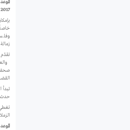
2017
بإمكا
خاصة
وفلسط
زمالة 
تقدّم
والع
صحفي
القضاي
حدث تم
الزملا
الموعد الن