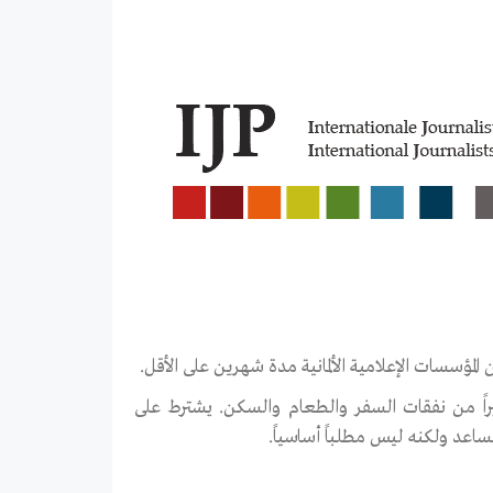
المؤسسات الإعلامية الألمانية مدة شهرين على الأقل.
لبالغة EUR€4,000 ما يعادل (US$4,505) جزءاً كبيراً من نفقات السفر والطعام والسكن. يشترط على
مساعد ولكنه ليس مطلباً أساسياً.