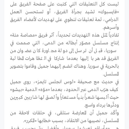
ليست كل التعليقات التي كتبت على صفحة الفريق على
«فايسبوك» تشيد بجرأة الفريق، أو تستحسن العمل
الدرامي، ثمة تعليقات تنطوي على تهديدات لأعضاء الفريق
وأسرهم.
تفادياً لمثل هذه التهديدات تحديداً، آثر فريق «مصاصة متة»
إنتاج مسلسل مصوّر أبطاله من الدمى، التي صممت في
سوريا، قبل أن ترسل إلى دولة مجاورة كان عضوان من
الفريق قد هربا إليها بعدما شاركا في التظاهرات المطالبة
بالحرية في سوريا. وهناك انضم إليهما جميل وقاموا بتصوير
المسلسل.
في حديث مع صحيفة «لوس انجلس تايمز»، روى جميل
كيف هرّب الدمى عبر الحدود، بعدما «موّه» الدمية «بيشو»
حيث ألبسها شعراً بنياً مستعاراً وألصق لها شاربين كبيرين
ودثّرها برداء واسع.
وأكّد جميل أن المعارضة ستلقى، في حلقات لاحقة من
المسلسل، نصيبها من الانتقاد، بسبب خطابها «المكرر».
هي «مأساة» تعيشها سوريا، وأفضل ردّ بحسب فريق