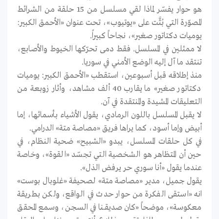
هو حوار يفسّر لماذا لقي مسلسل من 15 حلقة من الشرائط
المصوّرة التي بُثَّت على «يوتيوب»، تحت عنوان «الأحمق الكبير:
يوميات دكتاتور صغير»، نجاحاً كبيراً.
لا ممثلين في المسلسل. فقط دمى تحرّكها الخيوط والأصـابع،
تنتقد ما آل إليه الوضع الأمـني في سوريا.
منذ إطلاقه قبل أسبوعين، استقطب «الأحمق الكبير: يوميات
دكتاتور صغير» ما يقارب 40 ألف مشاهد، وأثار زوبعة من
التعليقات المشيدة والمنتقدة في آن.
لا يقبل المسلسل باللون الرمادي، يقول الأشياء بأسمائها، إما
أبيض وإما أسود، كما يراها فريق «مصاصة متة» الدرامي.
في كل حلقات المسلسل، يبدو «الشبيح» ضحية النظام، في
حين أن المتظاهر هو الشخصية التي تجسّد «القوة»، وخاصة
عندما يقول «أنا سوري حر يرفض الذل».
يقول جميل، مدير «مصاصة متة» لصحيفة «غلوبال بوست»
انه «استقى الفكرة من حوار حدث في الواقع، ولكن بطريقة
معكوسة»، موضحاً «كان صديقــنا في السجن، وسمع المحقق