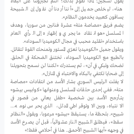
يقول لسجين: لماذا تقوم بذلك؟ أنتم تجبروننا على البقاء
هنا»، ليخلص جميل إلى «أننا أردنا أن نقول إن الشبيحة
يساقون كعبيد يخدمون النظام».
يضم فريق «مصاصة متة» عشرة فنانين من سوريا، وهدف
المسلسل «هو انتقاد ما يجري وإظهاره إلى الرأي العام
باستخدام «تقليد محبب في مجال الكوميديا السوداء».
ويقول جميل «الكوميديا تعرّي المستور وتمنحك القوة لتقاتل.
بالطبع مع الكوميديا السوداء، تختنق الضحكة في الحلق.
تضحك وتبكي في آن»، ثم يستدرك «لكننا لن نسمح بتحويلنا
إلى ضحايا تكتفي بالبكاء والاختباء في المنازل».
لا يفلت الرئيس السوري بشار الأسد من انتقادات «مصاصة
متة». ففي إحدى حلقات المسلسل وعنوانها «كوابيس بيشو»
يتــأرجح الأسد بين شخصية «طفل يعاني من قصور في
الانتـباه، وبين الاوتوقراطي المدلل، الذي يحرس نومه…
شبيح». بلحظة ما، يستيقظ «بيشو» مرعوبا، ويقول «النظام
سقط»، فيطلق الشبيح النار عشوائياً، قبل أن يصرخ الأسد
في وجهه «أيها الشبيح الأحمق.. هذا في أحلامي فقط!»