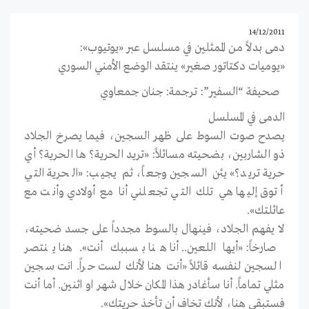
14/12/2011
دمى بدلاً من الممثلين في مسلسل عبر «يوتيوب»:
«يوميات دكتاتور صغير» ينتقد الوضع الأمني السوري
صحيفة “السفير”: ترجمة: جنان جمعاوي
الدمى في المسلسل
يصدح صوت السوط على ظهر السجين، فيما يصرخ الجلاد
ذو الشاربين، بضحيته مسائلاً: «تريد الحرية؟ ها الحرية؟ أي
حرية تريد؟» يئن السجين وجعاً، ثم يجيب: «الحرية التي
أتوق إليها هي تلك التي تجعلني أنا مع أولادي وأنت مع
عائلتك».
لا يفهم الجلاد، فينهال بالسوط مجدداً على جسد ضحيته،
صارخاً: «أيها اللعين.. أنا هنا بسببك أنت». هنا ينتصر
السجين لنفسه قائلاً «أنت هنا لأنك لست حراً. انت سجين
مثلي تماماً. أنا سأغادر هذا المكان خلال شهر او اثنين. أما أنت
فستبقى هنا، لأنك تخاف أن تأخذ حريتك».