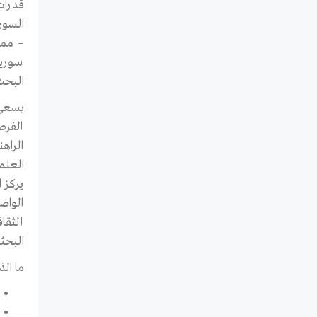
قدرات
السور
– ممن 
البحث 
يسعى 
الفرص
الراه
العلم
يركز ا
الواضح
الثقا
البحثي
ما الذ