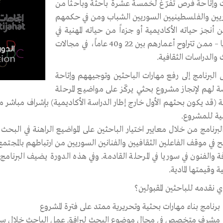
 وإتاحة فرص تفرّغ لخمسة عشرة باحثة وباحثاً من
يين والفلسطينيين السوريين الشباب ومن في حكمهم
أنجز حياته الأكاديمية أو جزءاً من حياته المهنية في
سوريا – ممن تتراوح أعمارهم بين 22 و40 عاماً، في مجالات
والدراسات الثقافية.
البرنامج إلى رفع مهارات الباحثين وتوجيههم وإتاحة
ة لهم لإنجاز مشروع بحثي يركّز على مواضيع المرحلة
نة (قد يكون بحثهم الأول خارج إطار الدراسة الأكاديمية) بإشراف مباشر 
ية للمشروع.
لبرنامج من خلال معايير اختيار الباحثين على المواضيع الراهنة في البحث ا
 في موقف الفاعلين الثقافيين والفنانين السوريين من ارتباطهم بالمجتمع
فة والفنون في سوريا في المرحلة القادمة. وفي هذه الدورة يضيف البرنام
ة وقيمتها المادية.
ي نقدمه للباحثين المقبولين؟
برنامج بناء مهارات بحثية وتحريرية ممتد على فترة المشروع
مشرف متخصص في مجال موضوع البحث ليرافق عمل الباحث خلال ست