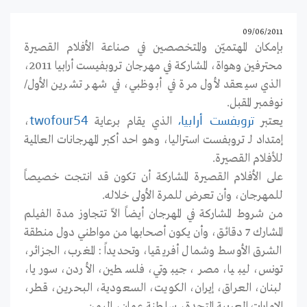
09/06/2011
بإمكان المهتميّن والمتخصصين في صناعة الأفلام القصيرة
محترفين وهواة، المشاركة في مهرجان تروبفيست أرابيا 2011،
الذي سيعقد لأول مرة في أبوظبي، في شهر تشرين الأول/
نوفمبر المقبل.
يعتبر
الذي يقام برعاية
،
تروبفست أرابيا،
twofour54
إمتداد لـ تروبفست استراليا، وهو احد أكبر المهرجانات العالمية
للأفلام القصيرة.
على الأفلام القصيرة المشاركة أن تكون قد انتجت خصيصاً
للمهرجان، وأن تعرض للمرة الأولى خلاله.
من شروط المشاركة في المهرجان أيضاً الاّ تتجاوز مدة الفيلم
المشارك 7 دقائق، وأن يكون أصحابها من مواطني دول منطقة
الشرق الأوسط وشمال أفريقيا، وتحديداً : المغرب، الجزائر،
تونس، ليبيا، مصر، جيبوتي، فلسطين، الأردن، سوريا،
لبنان، العراق، إيران، الكويت، السعودية، البحرين، قطر،
الإمارات العربية المتحدة، سلطنة عمان، اليمن.