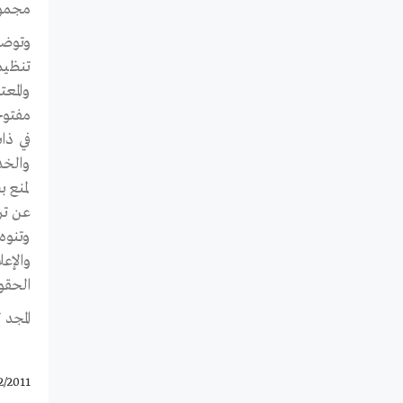
مجموعة
وتوضح
تنظيم
والمع
مفتوحة
في ذا
لمنع ب
عن تر
وتنوه
الحقوق
المجد لثورة 25 يناير .. صحفيون بلا 
2/2011