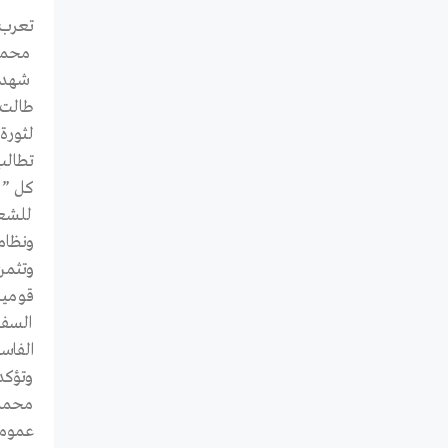
محمود
شهداء
طالت 
لثورة
كل ” 
للشعب
ونظام
وتثمن
قومية
السفر
الفاسد
وتؤكد
محمد 
عمومي