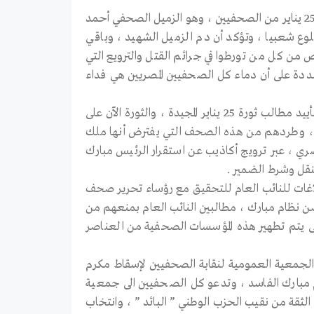
تعرب حركة ” صحفيون بلا حقوق ” عن بالغ عزائها لأسرة ، أول شهداء ثورة 25 يناير من الصحفيين ، وهو الزميل الصحفي أحمد
وع شعبيا ، وتؤكد أن دم الزميل الشهيد ، وباقي
 من كل من تورطوا في جرائم القتل والترويع التي
مشددة على أن دماء كل الصحفيين المصريين هي فداء
تطالب ” صحفيون بلا حقوق ” المئات من زملاءها بالصحف القومية المصرية بتأييد مطالب ثورة 25 يناير المجيدة ، والثورة الآن على
يا ، وطردهم من هذه الصحف التي يفترض أنها ملك
صري ، عبر ترويج أكاذيب عن استقرار الرئيس مبارك
نقل وشرط الضمير .
اغات للنائب العام للتحقيق مع رؤساء تحرير صحف
حضن نظام مبارك ، مطالبين النائب العام بمنعهم من
 حتى يتم تطهير هذه المؤسسات الصحفية من العناصر
الجمعية العمومية لنقابة الصحفيين لإسقاط مكرم
بارك الفاسد ، وتدعو كل الصحفيين الى جمعية
لثقة من نقيب الحزب الوطني ” البائد ” ، وانتخاب