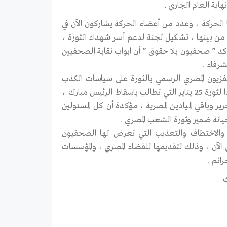
هاية العام الجاري .
الحركة ، وعدد من أعضاء الحركة يشاركون الآن في
 من بينها ، تشكيل لجنة لدعم أسر شهداء الثورة ،
كد ” صحفيون بلا حقوق ” أن ابواب نقابة الصحفيين
شرفاء .
يفزيون المصري الرسمي بالثورة على سياسات الكذب
والخداع التي يروجها هذا الجهاز الفاسد ، وتوسيع الإضراب عن العمل ، تأييدا لثورة 25 يناير التي تطالب باسقاط الرئيس مبارك ،
حرير وباقي الميادين المصرية ، مؤكدة أن كل المسئولين
يانة ضمير وثورة الشعب المصري .
 والاختطاف والتعذيب التي تعرض لها الصحفيون
ن ، والأجانب ، منذ بدء الثورة الشعبية في 25 يناير وحتى الآن ، وذلك لتقديمها للقضاء المصري ، والمؤسسات
رائم .