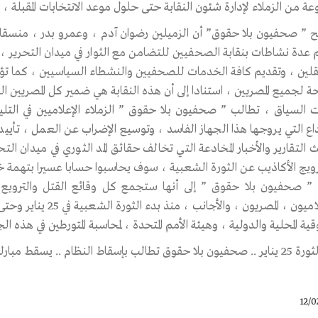
 من الزملاء لإدارة شئون النقابة حتى حلول موعد الانتخابات المقبلة ، ن
 ” صحفيون بلا حقوق” أن الزميلين رضوان آدم ، وعمرو بدر ، منسقا 
 عدة نشاطات بنقابة الصحفيين للتضامن مع الثوار في ميدان التحرير ،
تقلين ، وتقديم كافة الخدمات للصحفيين والنشطاء السياسيين ، كما تؤ
 لجميع المصريين ، استنادا إلى أن هذه النقابة هي ضمير كل المصريين ال
ت السياق ، تطالب ” صحفيون بلا حقوق ” الزملاء الإعلاميين في التل
ث التقارير والأخبار المخادعة التي تخالف حقائق المد الثوري في ميدان الت
ويج الأكاذيب عن الثورة الشعبية ، سوف يحاسبوا حسابا عسيرا بتهمة خ
 ” صحفيون بلا حقوق ” إلى أنها ستجمع كل وقائع القتل والترويع
والإعلاميون ، المصريو
ية المحلية والدولية ، وهيئة الأمم المتحدة ، لمحاسبة المتورطين في هذه الج
حقوق تطالب بإسقاط النظام .. يسقط مبارك
12/0