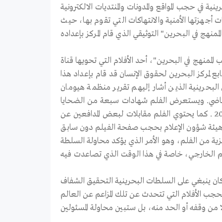
 في حجب المواقع والمدونات والمنتديات الالكترونية
 أجهزتها الأمنية والانتهاكات التي تقوم بها، حيث
نهج في البحرين" التوثيقي الذي قام المركز بإعداده
لممنهج في البحرين"، أحد الأفلام التي تحويها قناة
بع لمركز البحرين لحقوق الإنسان قد قام بإعداد هذا
لبحرينية الذين أشار إليهم تقرير منظمة هيومان
صدرته المنظمة في فبراير الماضي. ويستعرض الفلم شهادات سبعة من الضحايا
الذين تم اعتقالهم وتعذيبهم في مبنى التحقيقات الجنائية[2] في ديسمبر 2007 . كما يحتوي الفلم مقابلات لبعض المدافعين عن
 هيئة شؤون الإعلام بحجب صفحة الفيلم دون سابق
ليزية من الفلم، وهو الأمر الذي يؤكد محاولة السلطة
لم الخارجي، خاصة في هذا الوقت الذي تصاعدت فيه
كان ينبغي على السلطات البحرينية التحقيق الشفاف
بحجب الأفلام التي تتحدث عن تلك المزاعم عن العالم
 من وقفه أو الحد منه، بل ستبين محاولة المسئولين