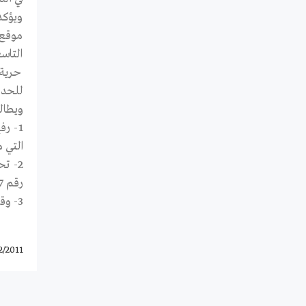
ويؤكد
موقع 
التاس
حرية 
للحدو
ويطال
1- ر
التي م
2- ت
رقم 47 لسنة 2002 بما يتوافق مع المعايير الدولية لحقوق الإنسان
3- وقف التعذيب الممنهج في سجون البحرين وفتح تحقيق جاد وشفاف ونزيه في كل مزاعم التعذيب لتقديم مرتكبيه للعدالة.
2/2011