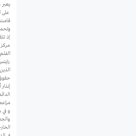
يعبر 
على ا
قامت 
وتحمي
إذ تلق
مركز 
الفلم
حقوق 
إنذار 
الدائ
مزاعم
و في 
والجد
الخار
في الد