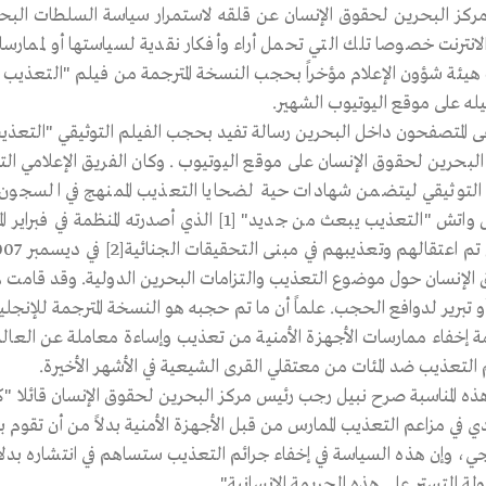
مركز البحرين لحقوق الإنسان عن قلقه لاستمرار سياسة السلطات البحرينية
لانترنت خصوصا تلك التي تحمل أراء وأفكار نقدية لسياستها أو لممارسات
هيئة شؤون الإعلام مؤخراً بحجب النسخة المترجمة من فيلم "التعذيب المم
له على موقع اليوتيوب الشهير.
ى المتصفحون داخل البحرين رسالة تفيد بحجب الفيلم التوثيقي "التعذيب ا
البحرين لحقوق الإنسان على موقع اليوتيوب . وكان الفريق الإعلامي التا
 التوثيقي ليتضمن شهادات حية لضحايا التعذيب الممنهج في السجون ا
رايتس واتش "التعذيب يبعث من جديد" [1] الذي أ
الإنسان حول موضوع التعذيب والتزامات البحرين الدولية. وقد قامت
أو تبرير لدوافع الحجب. علماً أن ما تم حجبه هو النسخة المترجمة للإنج
مة إخفاء ممارسات الأجهزة الأمنية من تعذيب وإساءة معاملة عن العا
 التعذيب ضد المئات من معتقلي القرى الشيعية في الأشهر الأخيرة.
هذه المناسبة صرح نبيل رجب رئيس مركز البحرين لحقوق الإنسان قائلا "
ي في مزاعم التعذيب الممارس من قبل الأجهزة الأمنية بدلاً من أن تقوم 
جي، وإن هذه السياسة في إخفاء جرائم التعذيب ستساهم في انتشاره بدلا
ولة التستر على هذه الجريمة الإنسانية".