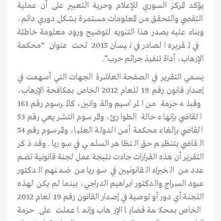
يؤكد المركز السوري للإعلام وحرية التعبير على أن عملية
التقصي والتحقق من المعلومات مستمرة بشكل دوري دائم،
وبناء عليه يصدر هذا التنويه لتوضيح ورود معلومة خاطئة
في تقريره الصادر في نيسان 2015 تحت عنوان “محكمة
الإرهاب، أداة تنفيذ جرائم حرب”.
يسمي التقرير في الصفحة العاشرة الجهات التي أسهمت في
إصدار قانون رقم 19 للعام 2012 الخاص بمكافحة الإرهاب،
وقبله حزمة من المراسيم والقوانين، كالمرسوم رقم 161
القاضي بإنهاء حالة الطوارئ، والمرسوم التشريعي رقم 53
القاضي بإلغاء محكمة أمن الدولة العليا، والمرسوم رقم 54
القاضي بتنظيم حق التظاهر السلمي في سوريا. وقد ذكر
التقرير أن هذه القرارات جاءت نتيجة عمل لجنة قانونية تضم
عدد من الخبراء القانونيين في سوريا من ضمنهم الدكتور
عبود السراج والدكتور ابراهيم الدراجي، بينما لم يكن لهذه
اللجنة أي دور أو توصية في إصدار القانون رقم 19 لعام 2012
الخاص بمحكمة قضايا الإرهاب وإنما عملت على حزمة