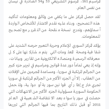
المراسيم 161، المرسوم التشريعي 53 و54 الصادرة في نيسان
من نفس العام.
لقد حصل المركز على ما يكفي من وثائق ومعلومات لتأكيد
هذه التصحيح، وبناء عليه نقدم الاعتذار للأشخاص الواردة
أسماؤهم، وندرج نسخة منقحة من التقرير مع تصحيح
للمعلومات.
يؤكد المركز السوري للإعلام وحرية التعبير حرصه الشديد على
شفافية وصحة المعلومات التي يتم مشاركتها على كل
معرفاته الرسمية ومنصاته الالكترونية من تقارير وبيانات،
وإنه إذ يعي تماماً دور عدة قوانين ومراسيم في تبرير جزء كبير
من الجرائم المرتكبة في سوريا، ومساعدة المجرمين على الإفلات
من العقاب، إلا أن الجزء الأكبر من الجرائم المرتكبة في سوريا
تجري خارج إطار أي قوانين سورية أو دولية، وتتحمل
الحكومة السورية مسؤولية الجزء الأكبر من الانتهاكات التي
حصلت في سوريا سواء بعد الانتفاضة الشعبية في العام
2011 أو قبل ذلك التاريخ بما فيها الجرائم التي تبررها