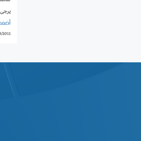
يرجى 
أضغط
9/2011