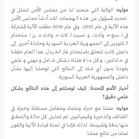
موليه:
الولاية التي منحت لنا من مجلس الأمن تتمثل في
تحديد المسؤول عن هذه الهجمات. لقد أنشأ مجلس الأمن
هذه الآلية في عام 2015، وفي عام 2016 حققت الآلية المشتركة
في تسع حوادث، ونسبت ثلاث حوادث من استخدام
الكلورين إلى الجمهورية العربية السورية وحادثة أخرى إلى
داعش كانت تتعلق باستخدام غاز الخردل. هذا العام حققنا
في حادثتين، وكل ما فعلناه بشكل شامل ومهني وعلمي
يقودنا بدون أي شك إلى النتائج التي توصلنا إليها بشأن
داعش والجمهورية العربية السورية.
أخبار الأمم المتحدة: كيف توصلتم إلى هذه النتائج بشكل
علمي دقيق؟
موليه:
عملنا مع خبراء وعلماء ومعامل مستقلة وخبراء في
القذائف والذخيرة وكيميائيين. تم تحليل كل حالة والتحقق
منها بدقة وتفنيدها. لذلك فإننا في لجنة قيادة الآلية واثقون
تماما من نتائج عملنا.