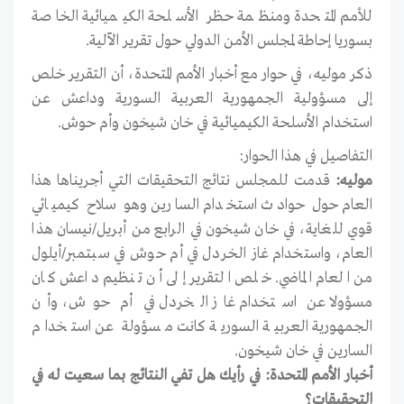
للأمم المتحدة ومنظمة حظر الأسلحة الكيميائية الخاصة
بسوريا إحاطة لمجلس الأمن الدولي حول تقرير الآلية.
ذكر موليه، في حوار مع أخبار الأمم المتحدة، أن التقرير خلص
إلى مسؤولية الجمهورية العربية السورية وداعش عن
استخدام الأسلحة الكيميائية في خان شيخون وأم حوش.
التفاصيل في هذا الحوار:
موليه:
قدمت للمجلس نتائج التحقيقات التي أجريناها هذا
العام حول حوادث استخدام السارين وهو سلاح كيميائي
قوي للغاية، في خان شيخون في الرابع من أبريل/نيسان هذا
العام، واستخدام غاز الخردل في أم حوش في سبتمبر/أيلول
من العام الماضي. خلص التقرير إلى أن تنظيم داعش كان
مسؤولا عن استخدام غاز الخردل في أم حوش، وأن
الجمهورية العربية السورية كانت مسؤولة عن استخدام
السارين في خان شيخون.
أخبار الأمم المتحدة: في رأيك هل تفي النتائج بما سعيت له في
التحقيقات؟