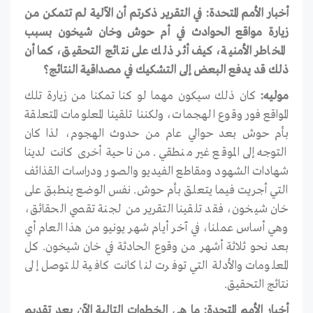
أخبار الأمم المتحدة: في التقرير ذكرتم أن الآلية لم تتمكن من
زيارة مواقع الحوادث في أم حوش وخان شيخون بسبب
المخاطر الأمنية، كيف أثر ذلك على نتائج التحقيق، كما أن
ذلك قد يدفع البعض إلى التشكيك في مصداقية النتائج؟
موليه:
كان ذلك سيكون مهما لو كنا تمكنا من زيارة تلك
المواقع فور وقوع الهجمات، ولكننا تلقينا المعلومات المتعلقة
بأم حوش بعد حوالي عام من حدوث الهجوم، لذا كان
التوجه إلى الموقع غير منطقي. من ناحية أخرى كانت لدينا
شهادات الشهود ومقاطع الفيديو والصور ودراسات القذائف
التي أجريت فيما يتعلق بأم حوش. نفس الوضع ينطبق على
خان شيخون، فقد تلقينا التقرير من لجنة تقصي الحقائق،
وهي أساس عملنا، في آخر أيام شهر يونيو من هذا العام أي
بعد نحو ثلاثة أشهر من وقوع الحادثة في خان شيخون. كل
المعلومات والأدلة التي توفرت لنا كانت كافية للتوصل إلى
نتائج التحقيق.
أخبار الأمم المتحدة: ما هي الخطوات التالية الآن بعد تقديم