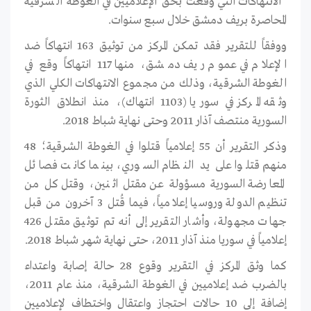
الانتهاكات التي وقعت بحق الإعلاميين في الغوطة الشرقية
المحاصرة بريف دمشق خلال سبع سنوات.
ووفقاً للتقرير فقد تمكن المركز من توثيق 163 انتهاكاً ضد
الإعلام في عموم ريف دمشق، منها 117 انتهاكاً وقع في
الغوطة الشرقية، وذلك من مجموع الانتهاكات الكلي الذي
وثقه المركز في سوريا (1103 انتهاك)، منذ انطلاق الثورة
السورية منتصف آذار 2011 وحتى نهاية شباط 2018.
وذكر التقرير أن 55 إعلامياً قتلوا في الغوطة الشرقية؛ 48
منهم قتلوا على يد النظام السوري، بينما كانت فصائل
المعارضة السورية مسؤولة عن مقتل اثنين، وقتل كل من
تنظيم الدولة وروسيا إعلامياً، فيما قُتل 3 آخرون من قبل
جهات مجهولة، وأشار التقرير إلى أنه تم توثيق مقتل 426
إعلامياً في سوريا منذ آذار 2011، حتى نهاية شهر شباط 2018.
كما وثق المركز في التقرير وقوع 28 حالة إصابة واعتداء
بالضرب ضد إعلاميين في الغوطة الشرقية، منذ عام 2011،
إضافة إلى 10 حالات احتجاز واعتقال واختطاف لإعلاميين