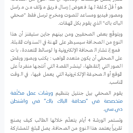
هو أقلّ كلفة لها. فعوض إرسال فريق مؤلف من مراسل
ومصور فيديو ومساعد للصوت ومخرج ترسل فقط "صحفي
الباك باك" الذي يقوم بكل المهمّات.
ويتوقّع بعض الصحفيين ومن بينهم جاين ستيفنز أن هذا
النوع من الصحافة سيسيطر على المهنة في السنوات المقبلة.
فمع إنتشار الصحافة الإلكترونية والوسائط المتعددة، بات
على الصحفي أن يكون متعدد المواهب : يكتب ويصور ويقصّ
الصور التي إلتقطها، لينشر القصة التي أنتجها منفرداً على
الموقع أو الصحيفة الإلكترونية التي يعمل فيها، في الوقت
المناسب.
يقوم الصحفي بيل جنتيل بتنظيم
ورشات عمل مكثّفة
متخصصة في "صحافة الباك باك" في واشنطن
.
دي.سي
وتستمر الورشة 4 أيام يتعلّم خلالها الطالب كيف يصنع
تقريراً يعتمد هذا النوع من الصحافة. يصل المبلغ للمشاركة