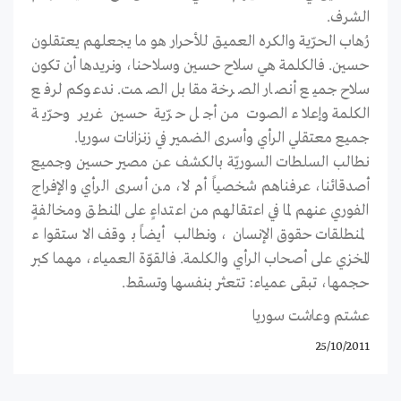
الشرف.
رُهاب الحرّية والكره العميق للأحرار هو ما يجعلهم يعتقلون
حسين. فالكلمة هي سلاح حسين وسلاحنا، ونريدها أن تكون
سلاح جميع أنصار الصرخة مقابل الصمت. ندعوكم لرفع
الكلمة وإعلاء الصوت من أجل حرّية حسين غرير وحرّية
جميع معتقلي الرأي وأسرى الضمير في زنزانات سوريا.
نطالب السلطات السوريّة بالكشف عن مصير حسين وجميع
أصدقائنا، عرفناهم شخصياً أم ﻻ، من أسرى الرأي والإفراج
الفوري عنهم لما في اعتقالهم من اعتداءٍ على المنطق ومخالفةٍ
لمنطلقات حقوق الإنسان، ونطالب أيضاً بوقف اﻻستقواء
المخزي على أصحاب الرأي والكلمة. فالقوّة العمياء، مهما كبر
حجمها، تبقى عمياء: تتعثر بنفسها وتسقط.
عشتم وعاشت سوريا
25/10/2011