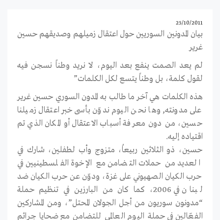
25/10/2011
بيان المدونين السوريين حول اعتقال زميلهم وصديقهم حسين
غرير
لم يعد الصمت ينفع بعد اليوم، لا نريد وطناً نسجن فيه
لقول كلمة، بل وطناً يتسع لكل الكلمات”
هذه الكلمات هي آخر ما طالب به المدون السوري حسين غرير
على مدونته, وها نحن اليوم ندوّن بأسى خبر اعتقال زميلنا
حسين، من دون معرفة أسباب الاعتقال أو المكان الذي تم
اقتياده إليه.
حسين، ذو الثلاثين ربيعاُ، متزوج وأب لطفلين، شارك في
العديد من حملات التضامن مع الإخوة الفلسطينيين في
حرب الكيان الصهيوني على غزة، ودوّن عن حرب الكيان ضد
لبنان في 2006، كما كان من البارزين في تنظيم حملة
“مدونون سوريون من أجل الجولان المحتل”، ومن المشاركين
الفعّالين في حملة اليوم العالمي للتضامن مع ضحايا جرائم