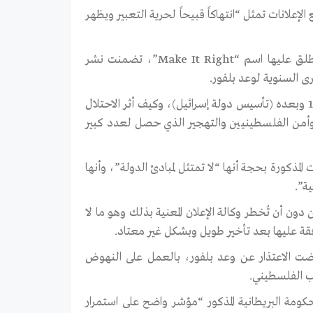
إعلانات تمثل “انتهاكاً قبيحاً لحرية التعبير ويظهر
وقال المرصد إن البعثة الفلسطينية في المملكة المتحدة نظمت حملة إعلانية أطلق عليها اسم “Make It Right”، تضمنت نشر
ى السنوية لوعد بلفور.
واشتملت الإعلانات على صور تظهر الفرق في حياة الفلسطينيين قبل عام 1948 وبعده (تأسيس دولة إسرائيل)، وكيف أثر الاحتلال
ام وأمن الفلسطينيين والتهجير الذي حصل لعدد كبير
لمذكورة بحجة أنها “لا تمتثل لمبادئ الدولة”، وأنها
ة”.
ن أن تُخطر وكالة الإعلان المعنية بذلك وهو ما لا
افقة عليها بعد تأخير طويل وبشكل غير معتاد.
رفضت الاعتذار عن وعد بلفور، بالعمل على النهوض
ب الفلسطيني.
ومة البريطانية المذكور “مؤشر واضح على استمرار