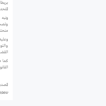
المتحد
ونبه 
وتصحي
منحته
وعليه
والتو
القضاي
كما ط
القانو
المصدر
0/2017