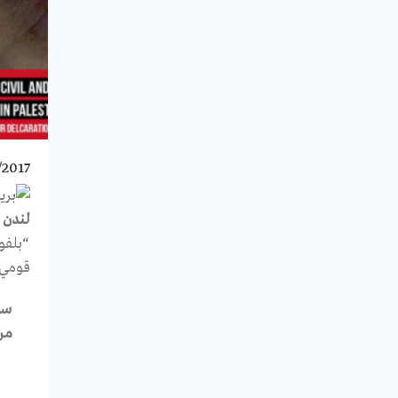
/2017
لندن
–
“بلفو
قومي 
سل
من أجل حق أ