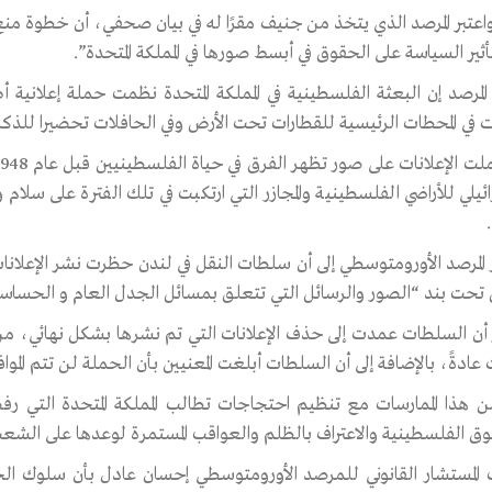
اعتبر المرصد الذي يتخذ من جنيف مقرًا له في بيان صحفي، أن خطوة منع ال
أثير السياسة على الحقوق في أبسط صورها في المملكة المتحدة”.
ات في المحطات الرئيسية للقطارات تحت الأرض وفي الحافلات تحضيرا للذكر
ائيلي للأراضي الفلسطينية والمجازر التي ارتكبت في تلك الفترة على سل
المرصد الأورومتوسطي إلى أن سلطات النقل في لندن حظرت نشر الإعلانات ا
تحت بند “الصور والرسائل التي تتعلق بمسائل الجدل العام و الحساسي
أن السلطات عمدت إلى حذف الإعلانات التي تم نشرها بشكل نهائي، من دو
ادةً، بالإضافة إلى أن السلطات أبلغت المعنيين بأن الحملة لن تتم المو
من هذا الممارسات مع تنظيم احتجاجات تطالب المملكة المتحدة التي 
وق الفلسطينية والاعتراف بالظلم والعواقب المستمرة لوعدها على الشع
المستشار القانوني للمرصد الأورومتوسطي إحسان عادل بأن سلوك الحك