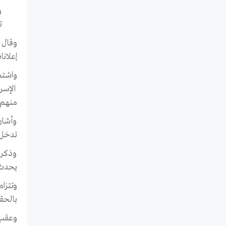
و
ت
إعلان
الإسر
منهم.
وأشار 
تدخل 
وذكر 
يحدث ع
وتتزا
بالحق
وعقب 