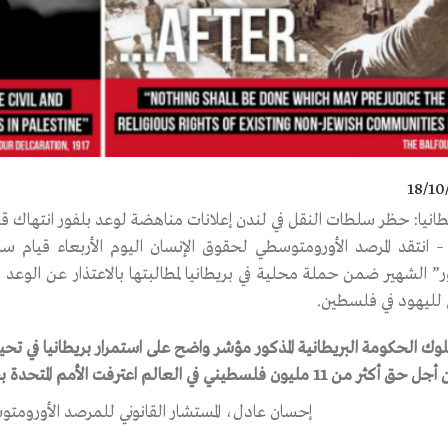
18/10
 انتقد المرصد الأورومتوسطي لحقوق الإنسان اليوم الأربعاء قيام 
ر” الشهير ضمن حملة محلية في بريطانيا لمطالبتها بالاعتذار عن الوعد 
لليهود في فلسطين.
وك الحكومة البريطانية المذكور مؤشر واضح على استمرار بريطانيا في تح
كثر من 11 مليون فلسطيني في العالم اعترفت الأمم المتحدة بحقهم في تقرير المصير وإقامة دولتهم
إحسان عادل، المستشار القانوني للمرصد الأورومت