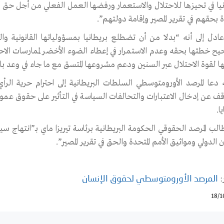
ة بحقهم في تقرير المصير وإقامة دولتهم”.
عادل إلى أنه “بدلا من أن تضطلع بريطانيا بمسؤولياتها القانونية 
ح خطئها بحقه وعدم الاستمرار في إعطاء الضوء الأخضر لممارسات الاحتلا
ا لقوة الاحتلال عبر السنين ودعم مشروعها المتسق مع ما جاء في وعد بل
 دعا المرصد الأورومتوسطي السلطات البريطانية إلى احترام حرية الر
قف عن إدخال الاعتبارات والتحالفات السياسة في التأثير على حقوق ع
ا.
الب المرصد الحقوقي الحكومة البريطانية برئاسة تيريزا ماي بـ”انتهاج س
ن الدولي ومواثيق الأمم المتحدة والحق في تقرير المصير”.
:
المرصد الأورومتوسطي لحقوق الإنسان
18/1