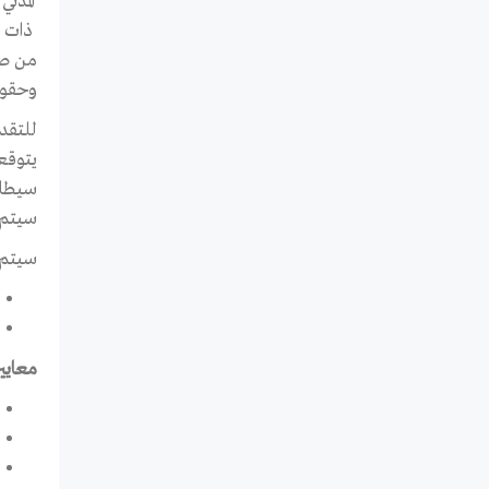
المدن
ذات خ
من صن
وحقوق
للتقد
يتوقع
سيطلب
سيتم 
سيتم ت
معايير