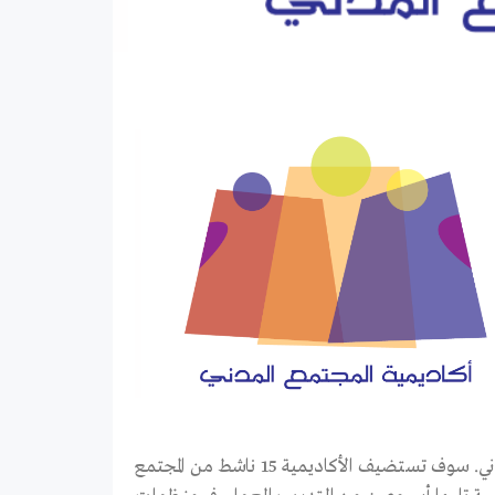
المجتمع المدني بالمغرب أو تونس وتبادل الخبرات مع قيادات ونشطاء المجتمع المدني. سوف تستضيف الأكاديمية 15 ناشط من المجتمع