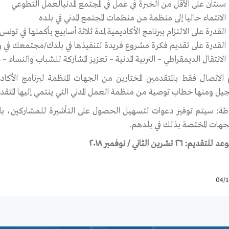
سنتان على الأقل من الخبرة في عمل في المجتمع المدنيالعمل التطوعي
الانتماء حاليا إلى منظمة من منظمات المجتمع المدني في بلده
القدرة على الالتزام ببرنامج الأكاديمية لمدة ثلاثة أسابيع بأكملها في تونس 
القدرة على تقديم فكرة مشروع فريدة لتنفيذها في بلدك/مجتمعك في واحد 
الانتقال الديمقراطي – التربية المدنية – تعزيز المشاركة للشباب والنساء – 
الاتصال فقط بالمتقدمين المختارين من الجهات المنظمة لبرنامج الأ
يل ومنها خطاب توصية من منظمة العمل المدني التي ينتمي إليها المتقد
ة: سيتم توفير دعوات لتسهيل الحصول على التأشيرة للمشاركين، بالمق
جهات المختصة بذلك في بلدهم.
ديم: ٢٦ تشرين الثاني / نوفمبر ٢٠١٨
04/1