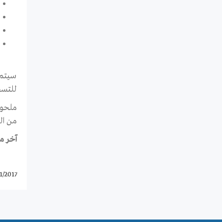
سيتم 
للتسج
ملحوظ
من ال
آخر موعد للتق
1/2017