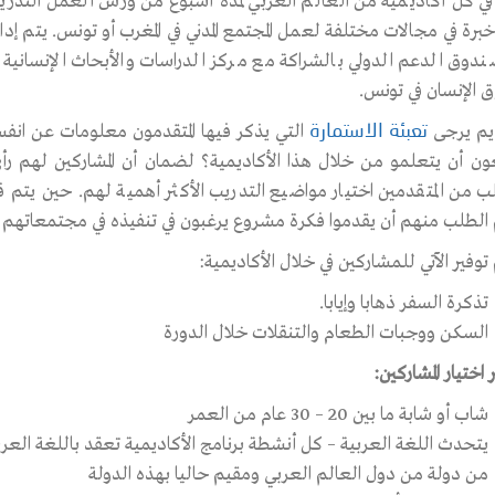
ي في كل أكاديمية من العالم العربي لمدة أسبوع من ورش العمل التدر
برة في مجالات مختلفة لعمل المجتمع المدني في المغرب أو تونس. يتم إد
دوق الدعم الدولي بالشراكة مع مركز الدراسات والأبحاث الإنسانية 
 الإنسان في تونس.
يم يرجى
التي يذكر فيها المتقدمون معلومات عن انفسهم
تعبئة الاستمارة
ون أن يتعلمو من خلال هذا الأكاديمية؟ لضمان أن المشاركين لهم رأ
 من المتقدمين اختيار مواضيع التدريب الأكثر أهمية لهم. حين يتم قبول
الطلب منهم أن يقدموا فكرة مشروع يرغبون في تنفيذه في مجتمعاتهم ب
وفير الآتي للمشاركين في خلال الأكاديمية:
تذكرة السفر ذهابا وإيابا.
السكن ووجبات الطعام والتنقلات خلال الدورة
 اختيار المشاركين:
شاب أو شابة ما بين 20 – 30 عام من العمر
يتحدث اللغة العربية – كل أنشطة برنامج الأكاديمية تعقد باللغة العرب
من دولة من دول العالم العربي ومقيم حاليا بهذه الدولة