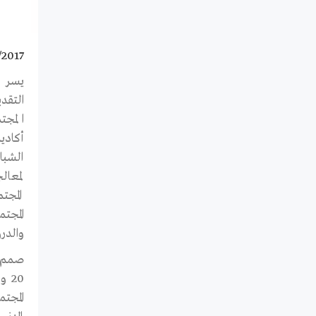
/2017
يسر
التقدي
أكاديم
الشبا
لمعال
المجت
المجت
والدر
صمم بر