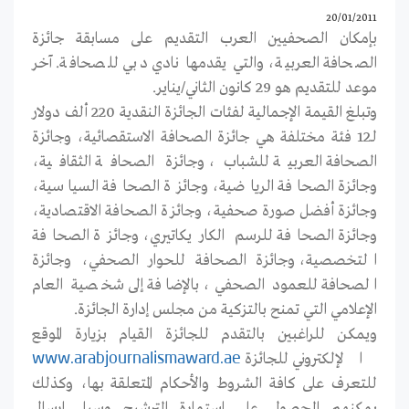
20/01/2011
بإمكان الصحفيين العرب التقديم على مسابقة جائزة
الصحافة العربية، والتي يقدمها نادي دبي للصحافة. آخر
موعد للتقديم هو 29 كانون الثاني/يناير.
وتبلغ القيمة الإجمالية لفئات الجائزة النقدية 220 ألف دولار
لـ12 فئة مختلفة هي جائزة الصحافة الاستقصائية، وجائزة
الصحافة العربية للشباب، وجائزة الصحافة الثقافية،
وجائزة الصحافة الرياضية، وجائزة الصحافة السياسية،
وجائزة أفضل صورة صحفية، وجائزة الصحافة الاقتصادية،
وجائزة الصحافة للرسم الكاريكاتيري، وجائزة الصحافة
التخصصية، وجائزة الصحافة للحوار الصحفي، وجائزة
الصحافة للعمود الصحفي، بالإضافة إلى شخصية العام
الإعلامي التي تمنح بالتزكية من مجلس إدارة الجائزة.
ويمكن للراغبين بالتقدم للجائزة القيام بزيارة الموقع
الإلكتروني للجائزة
www.arabjournalismaward.ae
للتعرف على كافة الشروط والأحكام المتعلقة بها، وكذلك
يمكنهم الحصول على استمارة الترشيح وسبل إرسال