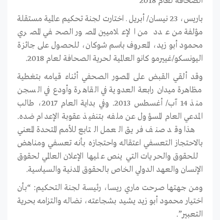
الصحافة لعام 2018
باريس، 23 نيسان/ أبريل ـ اختارت لجنة تحكيم عالمية مستقلة
مؤلفة من عدد من الإعلاميين المصور الصحفي المصري
محمود أبو زيد، المعروف باسم شوكان، للحصول على جائزة
اليونسكو/غييرمو كانو العالمية لحرية الصحافة لعام 2018.
وقد ألقي القبض على المصور الصحفي أثناء قيامه بتغطية
مظاهرة ميدان رابعة العدوية في القاهرة وأودع في السجن
منذ 14 آب/ أغسطس 2013. وفي بداية العام 2017، طالب
المدعي العام المسؤول عن ملفه بتنفيذ عقوبة الإعدام ضده.
هذا وقد صنف فريق العمل التابع للأمم المتحدة المعني
بالاحتجاز التعسفي اعتقاله واحتجازه بأنه تعسفي ومناهض
للحقوق والحريات التي ينص عليها الإعلان العالمي لحقوق
الإنسان والعهد الدولي الخاص بالحقوق المدنية والسياسية.
ومن جهتها صرحت ماري ريسا، رئيسة لجنة التحكيم: “بأن
اختيار محمود أبو زيد يشيد بشجاعته، نضاله والتزامه بحرية
التعبير”.