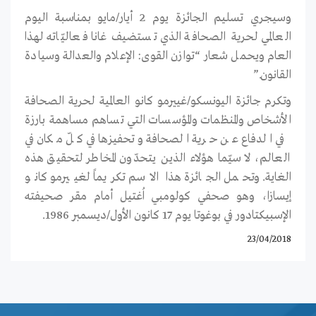
وسيجري تسليم الجائزة يوم 2 أيار/مايو بمناسبة اليوم
العالمي لحرية الصحافة الذي تستضيف غانا فعاليّاته لهذا
العام ويحمل شعار “توازن القوى: الإعلام والعدالة وسيادة
القانون.”
وتكرم جائزة اليونسكو/غييرمو كانو العالمية لحرية الصحافة
الأشخاص والمنظمات والمؤسسات التي تساهم مساهمة بارزة
في الدفاع عن حرية الصحافة وتحفيزها في كلّ مكان في
العالم، لا سيّما هؤلاء الذين يتحدّون المخاطر لتحقيق هذه
الغاية. وتحمل الجائزة هذا الاسم تكريماً لغييرمو كانو
إيسازا، وهو صحفي كولومبي اُغتيل أمام مقر صحيفته
الإسبيكتادور في بوغوتا يوم 17 كانون الأول/ديسمبر 1986.
23/04/2018