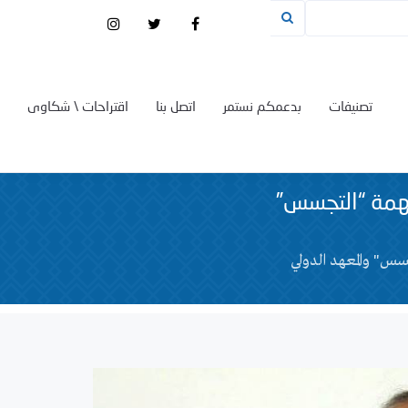
تصنيفات
بدعمكم نستمر
اتصل بنا
اقتراحات \ شكاوى
تهمة “التجسس”
سس" والمعهد الدولي