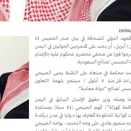
19/04
أفاد المعهد الدولي للصحافة في بيان صدر الخميس 13
 / أبريل، أن يجب على المتمردين الحوثيين في اليمن
رجوا فورا عن صحفي مخضرم محكوم عليه بالإعدام
 التجسس لصالح السعودية.
 محكمة في صنعاء على الناشط يحيى الجبيحي
الذي اعتقل منذ 6 أيلول / سبتمبر بتهمة التعاون
سس لصالح “دولة معادية”.
ا وصفه وزير حقوق الإنسان السابق في اليمن
بـ”المحاكمة المهزلة”، اتُهم الجبيحي (61 سنة) بمساعدة
ت الموالية للحكومة المعترف بها دوليا في عدن برئاسة
به منصور هادي. على وجه التحديد، يواجه الجبيحي