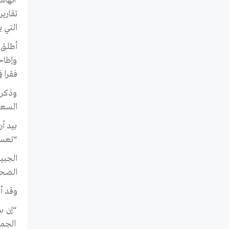
اتهام
تقاري
التي 
وإطاح
فقرا ف
وذكرت
السعودية منذ عام 2010. و
بيد أ
“تعسف
الجبي
الصحف
وقد أد
“إن س
الجما