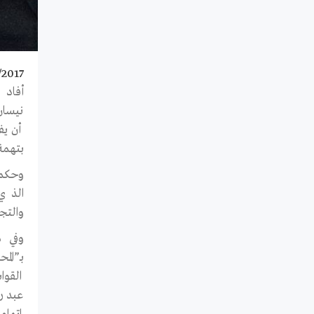
/2017
نيسان
أن يف
بتهمة
وحكمت
والتج
وفي م
القوا
عبد ر