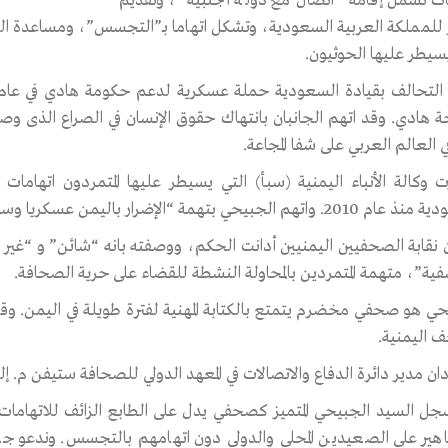
ات تشمل إقامة “اتصال مع دولة أجنبية”، وتقديم
ر للمملكة العربية السعودية، وتشكل اتهاما بـ”التجسس”، ومساعدة القو
يسيطر عليها الحوثيون.
ة هادي. وقد اتهم الجانبان بانتهاك حقوق الإنسان في الصراع الذى وصل
ي العالم العربي على شفا المجاعة.
 وكالة الأنباء اليمنية (سبأ) التي يسيطر عليها المتمردون اتهاما
اتهم الجبيحي بتهمة “الإضرار باليمن عسكريا وسياسيا واقتصاديا”.
ن نقابة الصحفيين اليمنيين أدانت الحكم، ووصفته بانه “شائن” و “غير 
ية”، متهمة المتمردين بالمحاولة النشطة للقضاء على حرية الصحافة.
حي هو صحفي مخضرم يتمتع بالكتابة المهنية لفترة طويلة في اليمن. 
 اليمنية.
ان مدير دائرة الدفاع والاتصالات في المعهد الدولي للصحافة ستيفن م. إل
جل السيد الجبيحي المتميز كصحفي يدل على الطابع الزائف للاتهامات ض
هير على الصعيدين المحلي والدولي دون اتهامهم بالتجسس. وندعو جمي