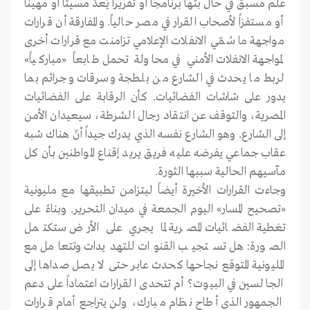
علم مسبق في حال بثها برنامجاً أو تقريراً يُعدّ مسيئاً أو مهيناً
أو مستفزاً لأصحاب القرار في مصر حالياً. والمفارقة أن قرارات
مواجهة ما سُمّي الانفلات الإعلامي تزامنت مع قرارات أخرى
لمواجهة الانفلات الأمني في محاولة تحمل طابعاً «مباركياً»
لربط ما يحدث في الشارع من بلطجة وسرقات وجرائم بما
يدور على شاشات الفضائيات. كأن الرقابة على الفضائيات
المصرية، والتوقف عن انتقاد رجال الشرطة، سيعيدان الأمن
إلى الشارع. وهو الشارع نفسه الذي يدرك جيداً أنّ هناك شبه
عقاب جماعي يفرضه عليه فريق يريد إقناع المواطنين بأن كل
مآسيهم الحالية سببها الثورة.
وجاءت القرارات الأخيرة أيضاً ليتزامن تطبيقها مع مليونية
«تصحيح المسار» اليوم الجمعة في ميدان التحرير. وبناءً على
تغطية الفضائيات المصرية لما يجري على الأرض ستكتمل
الصورة: هل تستجيب القنوات للتهديدات وتتعامل مع
المليونية المتوقع نجاحها كحدث عابر حتى لا يصل صداها إلى
الجالسين في البيوت؟ أم تتحدى القرارات اعتماداً على دعم
الجمهور الذي أطاح نظام مبارك، ولن يتراجع أمام قرارات