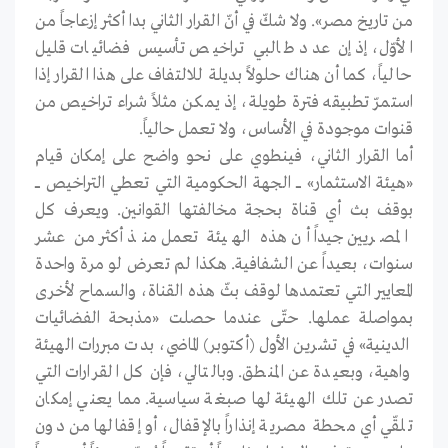
من تاريخ مصر». ولا شكّ في أنّ القرار الثاني بدا أكثر إزعاجاً من
الأوّل، إذ إن عدد طالبي تراخيص تأسيس فضائيات قليل
حالياً، كما أن هناك حلولاً بديلة للالتفاف على هذا القرار إذا
استمرّ تطبيقه فترة طويلة، إذ يمكن مثلاً شراء تراخيص من
قنوات موجودة في الأساس، ولا تعمل حالياً.
أما القرار الثاني، فينطوي على نحو واضح على إمكان قيام
«هيئة الاستثمار» ـــــ الجهة الحكومية التي تعطي التراخيص ـــــ
بوقف بث أي قناة بحجة مخالفتها القوانين. ويعرف كل
المصريين جيداً أن هذه الهيئة تعمل منذ أكثر من عشر
سنوات، بعيداً عن الشفافية. هكذا لم تعرض لو مرة واحدة
المعايير التي تعتمدها لوقف بثّ هذه القناة، والسماح لأخرى
بمواصلة عملها. حتّى عندما حصلت «مذبحة الفضائيات
الدينية» في تشرين الأول (أكتوبر) الماضي، بدت مبررات الهيئة
واهية، وبعيدة عن المنطق. وبالتالي، فإن كل القرارات التي
تصدر عن تلك الهيئة لها صبغة سياسية. مما يعني إمكان
تلقّي أي محطة مصرية إنذاراً بالإقفال، أو إقفالها من دون