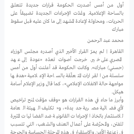
أول من أمس أصدرت الحكومة قرارات جديدة تتعلق
بالساحة الإعلامية. وعُدّت الإجراءات الجديدة تضييقاً على
الحريات، ومحاولة لإعادة المشهد إلى ما كان عليه قبل سقوط
مبارك
محمد عبد الرحمن
القاهرة | لم يمرّ القرار الأخير الذي أصدره مجلس الوزراء
المصري على خير. خرجت أصوات تعدّه «عودة إلى عهد
(حسني) مبارك». وكانت الحكومة قد أعلنت أول من أمس
سلسلة من القرارات المتعلّقة بالساحة الإعلامية «هدفها
مواجهة حالة الانفلات الإعلامي»، كما قال وزير الإعلام أسامة
هيكل.
وأبرز ما جاء في هذه القرارات هو «وقف مؤقت لمنح تراخيص
لأي فضائية مصرية جديدة»، و«تكليف الهيئة العامة
للاستثمار باتخاذ الإجراءات القانونية ضد الفضائيات المثيرة
للفتن، والمحرِّضة على أعمال العنف والشغب، التي تتسبب
في زعزعة الأمن والاستقرار في هذه المرحلة الحساسة والحرجة