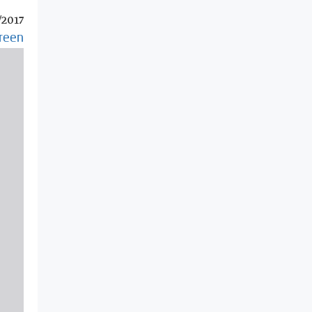
/2017
creen
Skip
to
PDF
tent