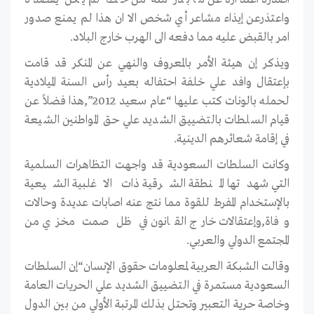
واعتذرعن إيذاء مشاعر أي شخص الا ان هذا لم يمنع صدور
امر بالقبض عليه مما دفعه الى الهرب خارج البلاد.
ويذكر إن هيئة الأمر بالمعروف والنهي عن المنكر قد قامت
بإعتقال وافد علي خلفة احتفاله بعيد رأس السنة الميلادية
لحمله بالونات كتب عليها “عام سعيد 2012”,هذا فضلاً عن
قيام السلطات بالتضييق الشديد علي حق المواطنين الشيعة
في إقامة شعائرهم الدينية.
وكانت السلطات السعودية قد واجهت التظاهرات السلمية
التي شهدتها المنطقة الشرقية ذات الاغلبية الشيعية
بالإستخدام المفرط للقوة مما نتج عنه اصابات عديدة وحالات
وفاة,وإعتقالات خارج القانون في ظل صمت مخزي من
المجتمع الدولي والعربي.
وقالت الشبكة العربية لمعلومات حقوق الإنسان“إن السلطات
السعودية مستمرة في التضييق الشديد علي الحريات العامة
وخاصة حرية التعبير وتحتل بذلك المرتبة الأولي من بين الدول