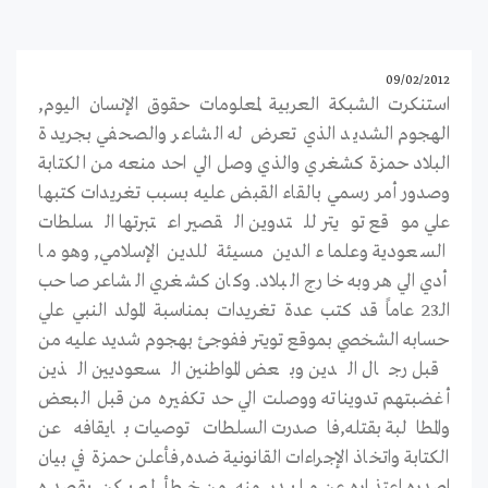
09/02/2012
استنكرت الشبكة العربية لمعلومات حقوق الإنسان اليوم,
الهجوم الشديد الذي تعرض له الشاعر والصحفي بجريدة
البلاد حمزة كشغري والذي وصل الي احد منعه من الكتابة
وصدور أمر رسمي بالقاء القبض عليه بسبب تغريدات كتبها
علي موقع تويتر للتدوين القصير اعتبرتها السلطات
السعودية وعلماء الدين مسيئة للدين الإسلامي, وهو ما
أدي الي هروبه خارج البلاد. وكان كشغري الشاعر صاحب
الـ23 عاماً قد كتب عدة تغريدات بمناسبة المولد النبي علي
حسابه الشخصي بموقع تويتر ففوجئ بهجوم شديد عليه من
قبل رجال الدين وبعض المواطنين السعوديين الذين
أغضبتهم تدويناته ووصلت الي حد تكفيره من قبل البعض
والمطالبة بقتله,فاصدرت السلطات توصيات بايقافه عن
الكتابة واتخاذ الإجراءات القانونية ضده,فأعلن حمزة في بيان
اصدره اعتذاره عن ما بدر منه من خطأ لم يكن يقصده