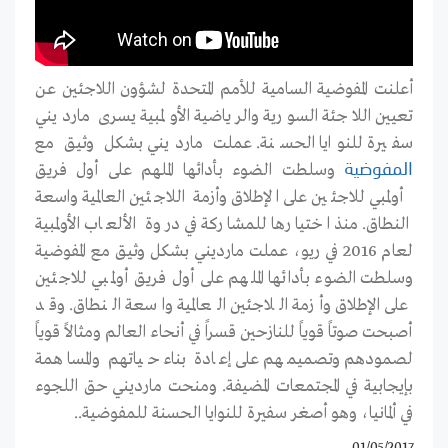
أعلنت المفوضية السامية للأمم المتحدة لشؤون اللاجئين عن
تعيين اللاجئة السورية والرياضية الأولمبية يسرى مارديني
سفيرة للنوايا الحسنة. عملت مارديني بشكل وثيق مع
وسلطت الضوء بأدائها الملهم على أول فريق
المفوضية
أولمبي للاجئين على الإطلاق وأزمة اللاجئين العالمية واسعة
النطاق. منذ اختيارها للمشاركة في دروة الألعاب الأولمبية
لعام 2016 في ريو، عملت مارديني بشكل وثيق مع المفوضية
وسلطت الضوء بأدائها الملهم على أول فريق أولمبي للاجئين
على الإطلاق وأزمة اللاجئين العالمية واسعة النطاق. وقد
أصبحت صوتاً قوياً للنازحين قسراً في أنحاء العالم ومثالاً قوياً
لصمودهم وتصميمهم على إعادة بناء حياتهم والمساهمة
بإيجابية في المجتمعات المضيفة. ومنحت مارديني حق اللجوء
في ألمانيا، وهو أصغر سفيرة للنوايا الحسنة للمفوضية..
01/05/2017