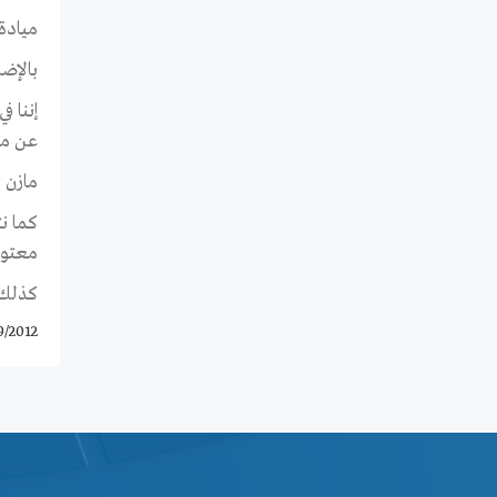
ميادة
بالإضا
إننا ف
عن مصير
مازن 
كما ن
معتوق
كذلك ن
9/2012