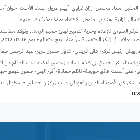
 الخليل- سناء محسن- رزان غزاوي- أيهم غزول- بسام الأحمد- جوان أحمد
فة إلى الزائرة: هنادي زحلوط, بالاكتفاء بمدّة توقيف كل منهم.
ي المركز السوري للإعلام وحرية التعبير نهنئ جميع الزملاء, ونؤكد مطالب
 زملاءنا في المركز المختفين قسراً منذ تاريخ اعتقالهم يوم 16-02-2012, وهم:
درويش: رئيس المركز- هاني الزيتاني- المدوّن حسين غرير- عبد الرحمن حم
توجّه بالشكر العميق إلى كافة السادة المحامين أعضاء لجنة الدفاع عن ا
- منى أسعد- فائق حويجة- ناظم حمادة- أنور البني- حسين عيسى-جيها
شكر كل الأصدقاء الذين وقفوا إلى جانب المركز والعاملين فيه طوال الفت
11/0