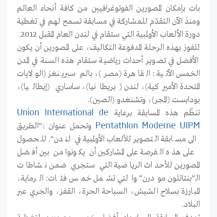
بات بإمكان المصورين الفوتوغرافيين من كافة أنحاء العالم
ومنذ الآن التقدّم للمشاركة في مسابقة تسمح لهم في تغطية
دورة الألعاب الأولمبية التي ستقام في لندن العام المقبل 2012.
للفوز بهذه الرحلة المدفوعة التكاليف، على المصورين أن يكون
الأفضل في تصوير أحداث رياضية ستقام هذه السنة في المدن
الخمس الآتية : القاهرة (مصر)، بالم سبرينغز (الولايات
المتحدة الأميركية)، لندن (بريطانيا)، ساساري (إيطاليا)،
بودابست (المجر)، وتشنغدو (الصين).
تنظّم هذه المسابقة برعاية
Union International de
وتحمل عنوان :"الطريق
Pentathlon Moderne UIPM
الى مسابقة التصوير للألعاب الأولمبية في لندن". للحصول
على هذه الفرصة على المشاركين أن يكونوا من بين أفضل
المصورين للأحداث الرياضية التي ستجري ضمن نشاطات
الـ"بنتاتلون مودرن" والتي تشمل خمس فئات: الرماية،
المبارزة بسلاح الشيش، السباحة الحرة، القفز، والجري عبر
البلاد.