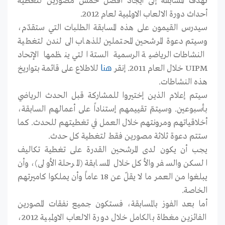
تهدف المسابقة إلى ايجاد أفضل خمس مصورين لتغطية
أحداث دورة الالعاب الاولمبية لعام 2012.
سيدرس القيمون على هذه المسابقة الطلبات التي ستقدّم،
وسيتم دعوة المرشحين المحتملين للذهاب الى لندن لتغطية
النشاطات الرياضية الرسمية الستة التي ينظمها الإتحاد
UIPM خلال العام 2011. إنقر
للاطلاع على قائمة بتواريخ
هنا
هذه النشاطات.
سيتم إعلام الذين إختيروا للمشاركة قبل الحدث الرياضي
بأسبوعين. وسيتمّ تقييمهم إستناداً على أعمالهم السابقة،
أخلاقياتهم ومرونتهم خلال العمل في تغطيتهم للحدث. كما
ستتم دعوة ثلاثة مصورين فقط لتغطية كل حدث.
يجب أن يكون لدى المرشحين القدرة على تغطية تكاليف
السكن والسفر والأكل خلال المسابقة (المرحلة الأولى)، وأن
يبلغوا من العمر ما لا يقلّ عن 18 عاماً وأن يملكوا كاميرتهم
الخاصة.
أما بعد الفوز بالمسابقة، فستكون جميع نفقات المصورين
الفائزين مغطاة بالكامل خلال دورة الالعاب الاولمبية 2012،