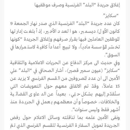
إغلاق جريدة “البلد” الفرنسية وصرف موظفيها
“سكايز”
كان عدد جريدة “البلد” الفرنسية الذي صدر نهار الجمعة 9
كانون الأول/ ديسمبر، هو العدد الأخير، إذ أبلغت إدارتها
الموظفين العاملين فيها بقرار صرفهم وإغلاق الجريدة “كونها
تخسّر المؤسسة مادياً، ولا تبيع أعداداً كافية لاستمرارها في
السوق”.
وفي حديث الى مركز الدفاع عن الحريات الاعلامية والثقافية
“سكايز” (عيون سمير قصير)، أشار الصحافي في “البلد” علي
الأمين الى ان عدد المصروفين من القسم الفرنسي لا يزيد عن
15 عاملاً، وقدّ تم الاتفاق معهم حول التعويضات التي
ستُقدّم إليهم بشكل حبّي، بعيداً عن الدعاوى القضائية
والخلافات، خصوصاً وأن معظمهم يعمل في الجريدة منذ
أشهر فقط وليس سنوات”.
ونفى الأمين علمه بما تناقلته وسائل الاعلام حول رفض
الجريدة تمويل السفارة الفرنسية للقسم الفرنسي الذي تمّ