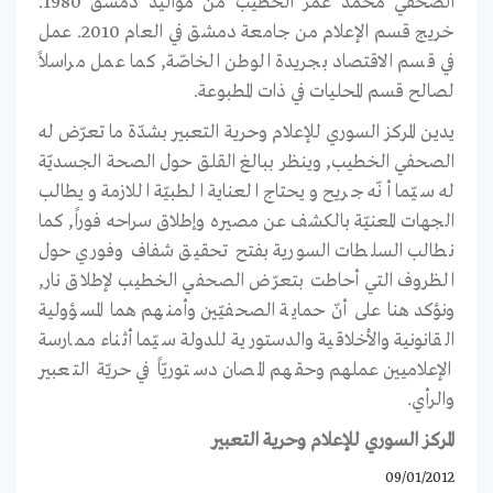
الصحفي محمد عمر الخطيب من مواليد دمشق 1980.
خريج قسم الإعلام من جامعة دمشق في العام 2010. عمل
في قسم الاقتصاد بجريدة الوطن الخاصّة, كما عمل مراسلاً
لصالح قسم المحليات في ذات المطبوعة.
يدين المركز السوري للإعلام وحرية التعبير بشدّة ما تعرّض له
الصحفي الخطيب, وينظر ببالغ القلق حول الصحة الجسديّة
له سيّما أنّه جريح ويحتاج العناية الطبيّة اللازمة ويطالب
الجهات المعنيّة بالكشف عن مصيره وإطلاق سراحه فوراً, كما
نطالب السلطات السورية بفتح تحقيق شفاف وفوري حول
الظروف التي أحاطت بتعرّض الصحفي الخطيب لإطلاق نار,
ونؤكد هنا على أنّ حماية الصحفيّين وأمنهم هما المسؤولية
القانونية والأخلاقية والدستورية للدولة سيّما أثناء ممارسة
الإعلاميين عملهم وحقهم المصان دستوريّاً في حريّة التعبير
والرأي.
المركز السوري للإعلام وحرية التعبير
09/01/2012