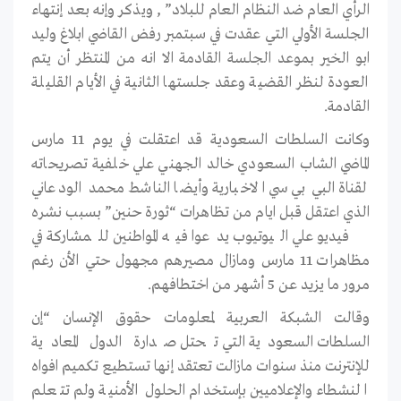
الرأي العام ضد النظام العام للبلاد” , ويذكر وإنه بعد إنتهاء
الجلسة الأولي التي عقدت في سبتمبر رفض القاضي ابلاغ وليد
ابو الخير بموعد الجلسة القادمة الا انه من المنتظر أن يتم
العودة لنظر القضية وعقد جلستها الثانية في الأيام القليلة
القادمة.
وكانت السلطات السعودية قد اعتقلت في يوم 11 مارس
الماضي الشاب السعودي خالد الجهني علي خلفية تصريحاته
لقناة البي بي سي الاخبارية وأيضا الناشط محمد الودعاني
الذي اعتقل قبل ايام من تظاهرات “ثورة حنين” بسبب نشره
فيديو علي اليوتيوب يدعوا فيه المواطنين للمشاركة في
مظاهرات 11 مارس ومازال مصيرهم مجهول حتي الأن رغم
مرور ما يزيد عن 5 أشهر من اختطافهم.
وقالت الشبكة العربية لمعلومات حقوق الإنسان “إن
السلطات السعودية التي تحتل صدارة الدول المعادية
للإنترنت منذ سنوات مازالت تعتقد إنها تستطيع تكميم افواه
النشطاء والإعلاميين بإستخدام الحلول الأمنية ولم تتعلم