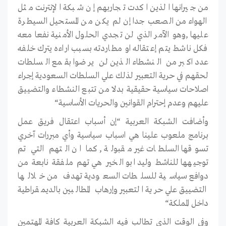
من جيرانها الذين اكدت تجاربهم إن شبكة الإنترنت مثل
الهواء من الصعب جدا إن لم يكن من المستحيل السيطرة
عليها ,وهو الآمر الذي لن تجدي الحلول الأمنية نفعا معه
فكل ناشط يتم إعتقاله او مطاردته بسبب اراءه يترك خلفه
عدد اكبر من النشطاء الذين لن يرضوا بقمع السلطات
لحقهم في حرية التعبير لذلك علي السلطات السعودية إجراء
اصلاحات سياسية حقيقية بدلا من تتبع النشطاء والتضييق
عليهم وعدم إحترام القوانين والحريات الأساسية“
وأضافت الشبكة العربية “إن أسباب اعتقال فريق عمل
برنامج ملعوب علينا هي اسباب سياسية وأي مبررات آخري
تسوقها السلطات غير مقبولة , كما ان التهم التي تم
توجيهها للناشط وليد ابو الخير هي تهم ملفقة نابعة من
دوافع سياسية للسلطات السعودية تهدف من خلالها
التضييق علي حرية التعبير وإرهاب المطالبين بالديمقراطية
داخل المملكة“
وفي الوقت الذي تطالب فيه الشبكة العربية كافة المهتمين