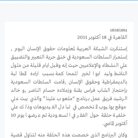
19/10/2011
القاهرة في 18 أكتوبر 2011
إستنكرت الشبكة العربية لمعلومات حقوق الإنسان اليوم ,
إستمرار السلطات السعودية في خنق حرية التعبير والتضييق
علي النشطاء والإعلاميين حيث إنه وقبل ايام قليلة من مثول
الناشط وليد ابو الخير للمحاكمة بسبب اراءه المطالبة
بالديمقراطية وحقوق الإنسان ,قامت السلطات السعودية
بإحتجاز الشاب فراس بقنة وزملاءه حسام الناصر ,و خالد
الرشيد فريق عمل برنامج “ملعوب علينا” والذي يبث علي
موقع يوتيوب المتخصص في تبادل الفيديوهات وذلك علي
خلفية حلقة حول الفقر في السعودية تم عرضها يوم 10
أكتوبر الماضي.
وكان البرنامج الذي خصصت هذه الحلقة منه لتناول قضية