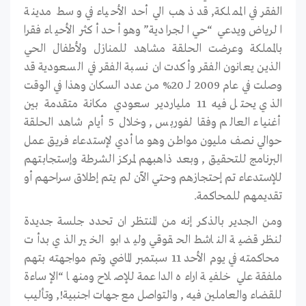
الفقر في المملكة, قد ذهب الي أحد الأحياء في وسط مدينة
الرياض ويدعي “حي الجرادية” وهو أحد أكثر الأحياء فقرا
بالمملكة وعرضت الحلقة مشاهد للمنازل ولأطفال الحي
الذين يعانون الفقر وأكدت ان نسبة الفقر في السعودية قد
وصلت في عام 2009 لـ 20% من عدد السكان وهذا في الوقت
الذي يحتل فيه 11 ملياردير سعودي مكانة متقدمة بين
أغنياء العالم وفقا لفوربس , وخلال 5 أيام شاهد الحلقة
حوالي نصف مليون مواطن وهو ما أدي لإستدعاء فريق عمل
البرنامج للتحقيق , وبعد ذاهبهم لمركز الشرطة وإستجابتهم
للإستدعاء تم إحتجازهم وحتي الآن لم يتم إطلاق سراحهم أو
تقديمهم للمحاكمة.
ومن الجدير بالذكر إنه من المنتظر ان تحدد جلسة جديدة
لنظر قضية الناشط الحقوقي وليد ابو الخير الذي بدأت
محاكمته في يوم الأحد 11 سبتمبر الماضي وتم مواجهته بتهم
ملفقة علي خلفية اراءه الداعمة للإصلاح ومنها “الإساءة
للقضاء والعاملين فيه , والتواصل مع جهات اجنبية!, وتأليب