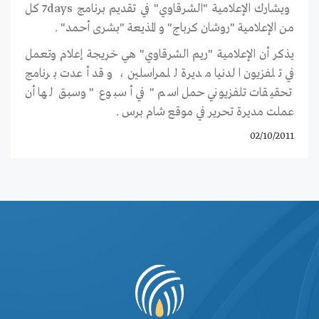
ويشارك الإعلامية "الشرقاوي" في تقديم برنامج 7days كل
من الإعلامية "روشان كرباج" و المذيعة "بشرى أحمد" .
يذكر أن الإعلامية "ريم الشرقاوي" هي خريجة إعلام وتعمل
في تلفزيون الدنيا مديرة للمراسلين ، وقد أعدت برنامج
تحقيقات تلفزيوني حمل اسم " في أسبوع " وسبق لها أن
عملت مديرة تحرير في موقع شام برس .
02/10/2011