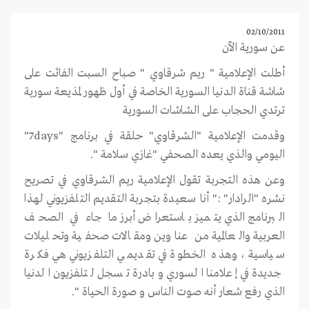
02/10/2011
عن سورية الآن
أطلت الإعلامية " ريم شرقاوي " صباح السبت الفائت على
شاشة قناة الدنيا السورية الخاصة في أول ظهور لمذيعة سورية
ترتدي الحجاب على الشاشات السورية
وقدمت الإعلامية "الشرقاوي" حلقة في برنامج "7days"
اليومي والذي يعده الصحفي "غازي سلامة ".
وعن هذه التجربة تقول الإعلامية ريم الشرقاوي في تصريح
نشره "الرادار" :" أنا سعيدة بتجربة التقديم التلفزيوني لهذا
البرنامج الذي يتميز باستعراض أبرز ما جاء في الصحف
العربية والعالمية من عناوين ومقالات صحفية وتحليلات
سياسية ، وهذه الخطوة في تقديمي التلفزيوني هي فكرة
جديدة في إعلامنا السوري وبادرة تسجل لتلفزيون الدنيا
الذي رفع شعار أنه صوت الناس و صورة الحياة ".