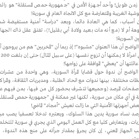
زمن طويل! وأحد أجهزة الأمن في "جمهورية حمص المستقلة" هو رائد في
وشية الغريبة والمتعارضة مع كل الاتجاه العام في سورية!
 أسباب، كما هي العادة دائما، وبعد "دراسة" أمنية مستفيضة شمل
ة أم لا (مع أنه مات بعيد ولادة أبي بقليل!)، تفتق عقل ذاك الجهاز عل
ين السورية!
لواضح أن هذا العنوان "مشبوه"! إذ ربما أن "المخربين" هم من يروجون أن
أ
ائلتها أن "يعطي" الموافقة على زواجها!
لواضح أن ندوة حول قضايا المرأة السورية، وهي واحدة من عشرات 
ات مختلفة، بينها ندوات مع اتحاد الطلبة، ومديريات الثقافة، والم
صفحات المرصد (وجميعها تتشرف بحضور كل من فيها، بمن فيهم عناصر 
 في أي مكان من سورية، لكنها غير ممكنة في "جمهورية حمص المستقلة
عض أجهزتها الأمنية التي ما زالت تعيش "أمجاد" الماضي!
صد نساء سورية يدين هذا السلوك، ويعتبره تدخلا تعسفيا يصب مبا
يات، ويتعارض كليا مع كل العمل اليومي الذي يجري في سورية للتخلص 
ب الجهاز المعني، إن كان يجرؤ بمقدار جرأته على منع هذه الندوة، ع