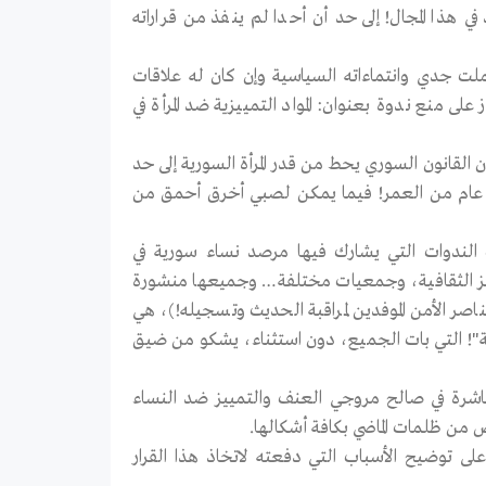
 هذا المجال! إلى حد أن أحدا لم ينفذ من قراراته
ت جدي وانتماءاته السياسية وإن كان له علاقات
ى منع ندوة بعنوان: المواد التمييزية ضد المرأة في
 القانون السوري يحط من قدر المرأة السورية إلى حد
ن أي امرأة لا يمكنها أن تزوج نفسها (على سبيل المثال) حتى إن بلغت 200 عام من العمر! فيما يمكن لصبي أخرق أحمق من
الندوات التي يشارك فيها مرصد نساء سورية في
راكز الثقافية، وجمعيات مختلفة… وجميعها منشورة
الأمن الموفدين لمراقبة الحديث وتسجيله!)، هي
"! التي بات الجميع، دون استثناء، يشكو من ضيق
شرة في صالح مروجي العنف والتمييز ضد النساء
من ظلمات الماضي بكافة أشكالها.
لى توضيح الأسباب التي دفعته لاتخاذ هذا القرار