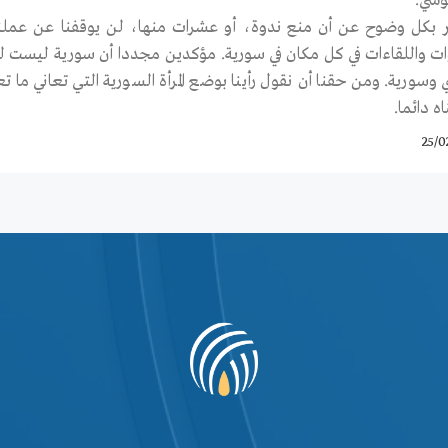
قوشي.
 بكل وضوح عن أن منع ندوة، أو عشرات منها، لن يوقفنا عن عملنا الم
ات واللقاءات في كل مكان في سورية. مؤكدين مجددا أن سورية ليست له
وسورية. ومن حقنا أن نقول رأينا بوضع المرأة السورية التي تعاني ما
ه دائما.
25/0