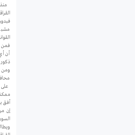
منذ 
القراق
فبدون
مشبوه
القوان
فمن ا
ذكور ع
ومن ا
محافظ
على 
ممكنة
أفق ب
إن مر
السور
ويطال