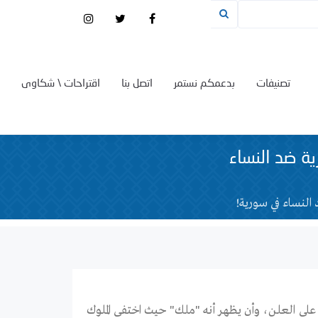
تصنيفات
بدعمكم نستمر
اتصل بنا
اقتراحات \ شكاوى
ة ضد النساء
النساء في سورية!
على العلن، وأن يظهر أنه "ملك" حيث اختفى الملوك