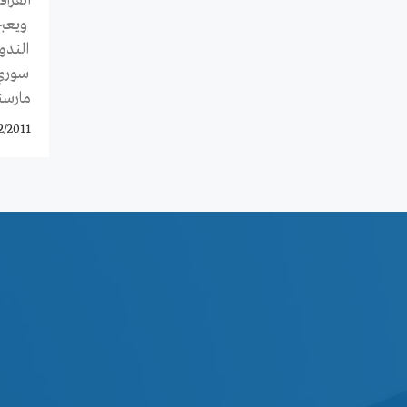
القرا
ويعبر
الندو
سوري 
مارسنا
2/2011